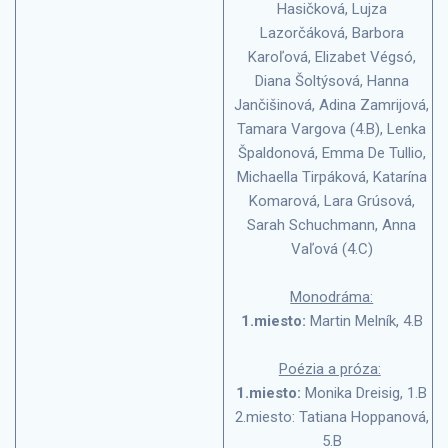
Hasičková, Lujza
Lazorčáková, Barbora
Karoľová, Elizabet Végsó,
Diana Šoltýsová, Hanna
Jančišinová, Adina Zamrijová,
Tamara Vargova (4.B), Lenka
Špaldonová, Emma De Tullio,
Michaella Tirpáková, Katarína
Komarová, Lara Grúsová,
Sarah Schuchmann, Anna
Vaľová (4.C)
Monodráma:
1.miesto:
Martin Melník, 4.B
Poézia a próza:
1.miesto:
Monika Dreisig, 1.B
2.miesto: Tatiana Hoppanová,
5.B