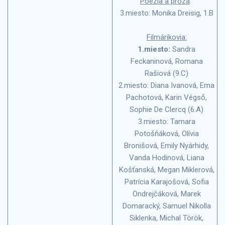
Poézia a próza
:
3.miesto: Monika Dreisig, 1.B
Filmárikovia:
1.miesto:
Sandra
Feckaninová, Romana
Rašiová (9.C)
2.miesto: Diana Ivanová, Ema
Pachotová, Karin Végső,
Sophie De Clercq (6.A)
3.miesto:
Tamara
Potošňáková, Olívia
Bronišová, Emily Nyárhidy,
Vanda Hodinová, Liana
Košťanská, Megan Miklerová,
Patrícia Karajošová, Sofia
Ondrejčáková, Marek
Domaracký, Samuel Nikolla
Siklenka, Michal Török,