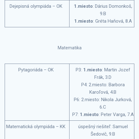
Dejepisná olympiáda – OK
1.miesto
: Dárius Domonkoš,
9.B
1.miesto
: Gréta Haňová, 8.A
Matematika
Pytagoriáda – OK
P3:
1.miesto
: Martin Jozef
Frák, 3.D
P4: 2.miesto: Barbora
Karoľová, 4.B
P6: 2.miesto: Nikola Jurková,
6.C
P7:
1.miesto
: Peter Varga, 7.A
Matematická olympiáda – KK
úspešný riešiteľ: Samuel
Šedovič, 9.B