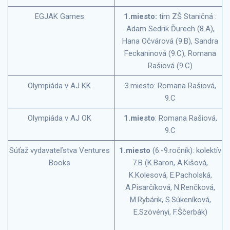
EGJAK Games
1.miesto:
tím ZŠ Staničná :
Adam Sedrik Ďurech (8.A),
Hana Očvárová (9.B), Sandra
Feckaninová (9.C), Romana
Rašiová (9.C)
Olympiáda v AJ KK
3.miesto: Romana Rašiová,
9.C
Olympiáda v AJ OK
1.miesto
: Romana Rašiová,
9.C
Súťaž vydavateľstva Ventures
1.miesto
(6.-9.ročník): kolektív
Books
7.B (K.Baron, A.Kišová,
K.Kolesová, E.Pacholská,
A.Pisarčíková, N.Renčková,
M.Rybárik, S.Súkeníková,
E.Szövényi, F.Ščerbák)