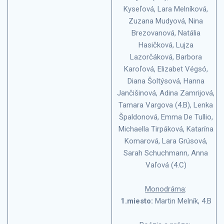
Kyseľová, Lara Melníková,
Zuzana Mudyová, Nina
Brezovanová, Natália
Hasičková, Lujza
Lazorčáková, Barbora
Karoľová, Elizabet Végsó,
Diana Šoltýsová, Hanna
Jančišinová, Adina Zamrijová,
Tamara Vargova (4.B), Lenka
Špaldonová, Emma De Tullio,
Michaella Tirpáková, Katarína
Komarová, Lara Grúsová,
Sarah Schuchmann, Anna
Vaľová (4.C)
Monodráma
:
1.miesto:
Martin Melník, 4.B