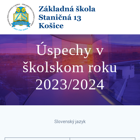
Skip
to
content
Úspechy v
školskom roku
2023/2024
Slovenský jazyk