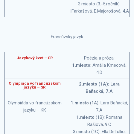
3.miesto (3.-5.ročník):
I.Farkašová, E.Majorošová, 4.A
Francúzsky jazyk
Poézia a próza
:
Jazykový kvet – SR
1.miesto
: Amália Kmecová,
4.D
Olympiáda vo francúzskom
2.miesto (1A): Lara
jazyku – SR
Baňacká, 7.A
Olympiáda vo francúzskom
1.miesto
(1A): Lara Baňacká,
jazyku – KK
7.A
1.miesto
(1B): Romana
Rašiová, 9.C
3.miesto (1C): Ella DeTullio,