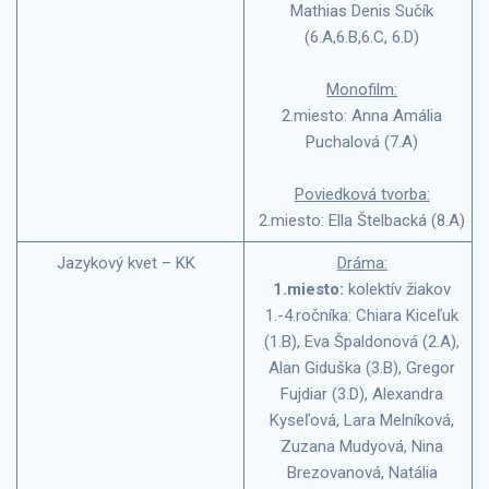
Mathias Denis Sučík
(6.A,6.B,6.C, 6.D)
Monofilm:
2.miesto: Anna Amália
Puchalová (7.A)
Poviedková tvorba:
2.miesto: Ella Štelbacká (8.A)
Jazykový kvet – KK
Dráma:
1.miesto:
kolektív žiakov
1.-4.ročníka: Chiara Kiceľuk
(1.B), Eva Špaldonová (2.A),
Alan Giduška (3.B), Gregor
Fujdiar (3.D), Alexandra
Kyseľová, Lara Melníková,
Zuzana Mudyová, Nina
Brezovanová, Natália