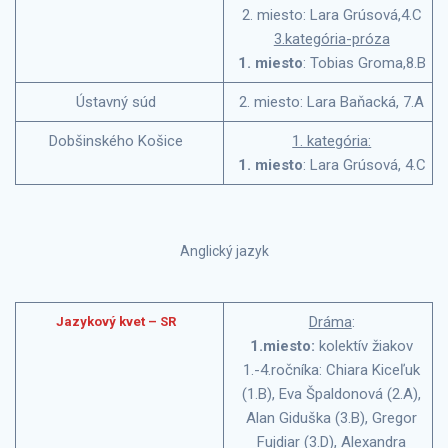
2. miesto: Lara Grúsová,4.C
3.kategória-próza
1. miesto
: Tobias Groma,8.B
Ústavný súd
2. miesto: Lara Baňacká, 7.A
Dobšinského Košice
1. kategória:
1. miesto
: Lara Grúsová, 4.C
Anglický jazyk
Dráma
:
Jazykový kvet – SR
1.miesto:
kolektív žiakov
1.-4.ročníka: Chiara Kiceľuk
(1.B), Eva Špaldonová (2.A),
Alan Giduška (3.B), Gregor
Fujdiar (3.D), Alexandra