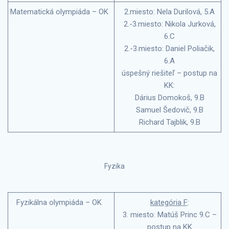
Matematická olympiáda – OK
2.miesto: Nela Durilová, 5.A
2.-3.miesto: Nikola Jurková,
6.C
2.-3.miesto: Daniel Poliačik,
6.A
úspešný riešiteľ – postup na
KK:
Dárius Domokoš, 9.B
Samuel Šedovič, 9.B
Richard Tajblik, 9.B
Fyzika
Fyzikálna olympiáda – OK
kategória F
:
3. miesto: Matúš Princ 9.C –
postup na KK