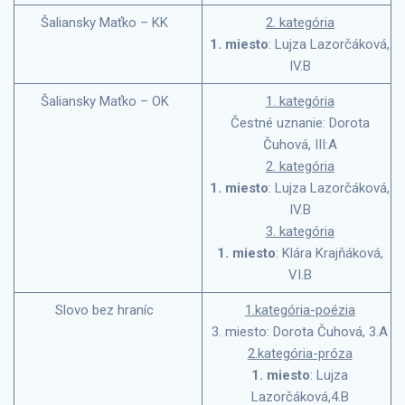
Šaliansky Maťko – KK
2. kategória
1. miesto
: Lujza Lazorčáková,
IV.B
Šaliansky Maťko – OK
1. kategória
Čestné uznanie: Dorota
Čuhová, III:A
2. kategória
1. miesto
: Lujza Lazorčáková,
IV.B
3. kategória
1. miesto
: Klára Krajňáková,
VI.B
Slovo bez hraníc
1.kategória-poézia
3. miesto: Dorota Čuhová, 3.A
2.kategória-próza
1. miesto
: Lujza
Lazorčáková,4.B