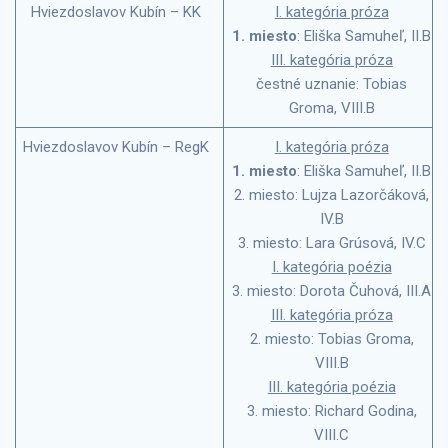
Hviezdoslavov Kubín – KK
I. kategória próza
1. miesto
: Eliška Samuheľ, II.B
III. kategória próza
čestné uznanie: Tobias
Groma, VIII.B
Hviezdoslavov Kubín – RegK
I. kategória próza
1. miesto
: Eliška Samuheľ, II.B
2. miesto: Lujza Lazorčáková,
IV.B
3. miesto: Lara Grúsová, IV.C
I. kategória poézia
3. miesto: Dorota Čuhová, III.A
III. kategória próza
2. miesto: Tobias Groma,
VIII.B
III. kategória poézia
3. miesto: Richard Godina,
VIII.C