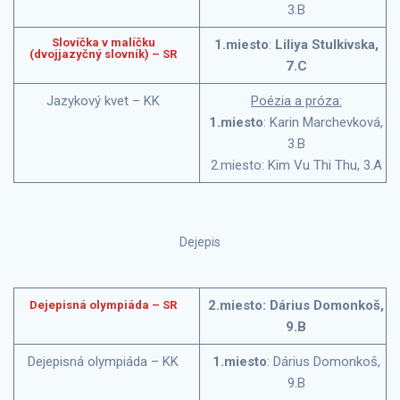
3.B
Slovíčka v malíčku
1.miesto
:
Liliya Stulkivska,
(dvojjazyčný slovník) – SR
7.C
Jazykový kvet – KK
Poézia a próza:
1.miesto
: Karin Marchevková,
3.B
2.miesto: Kim Vu Thi Thu, 3.A
Dejepis
2.miesto: Dárius Domonkoš,
Dejepisná olympiáda – SR
9.B
Dejepisná olympiáda – KK
1.miesto
: Dárius Domonkoš,
9.B