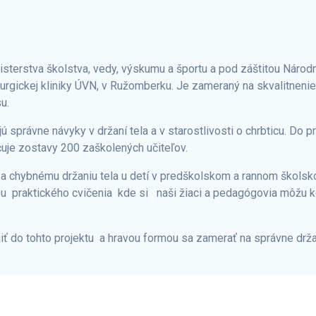
inisterstva školstva, vedy, výskumu a športu a pod záštitou Nár
rgickej kliniky ÚVN, v Ružomberku. Je zameraný na skvalitnenie 
u.
právne návyky v držaní tela a v starostlivosti o chrbticu. Do pr
čuje zostavy 200 zaškolených učiteľov.
 a chybnému držaniu tela u detí v predškolskom a rannom škols
rmou praktického cvičenia kde si naši žiaci a pedagógovia môžu
ť do tohto projektu a hravou formou sa zamerať na správne držan