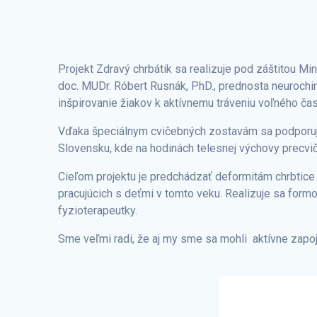
Projekt Zdravý chrbátik sa realizuje pod záštitou M
doc. MUDr. Róbert Rusnák, PhD., prednosta neurochiru
inšpirovanie žiakov k aktívnemu tráveniu voľného čas
Vďaka špeciálnym cvičebných zostavám sa podporujú s
Slovensku, kde na hodinách telesnej výchovy precvi
Cieľom projektu je predchádzať deformitám chrbtice
pracujúcich s deťmi v tomto veku. Realizuje sa fo
fyzioterapeutky.
Sme veľmi radi, že aj my sme sa mohli aktívne zapoji