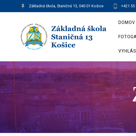
Skip
Základná škola, Staničná 13, 040 01 Košice
+421 55
to
content
DOMOV
FOTOGA
VYHLÁS