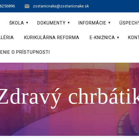
 6256896
zsstanicnake@zsstanicnake.sk
ŠKOLA
DOKUMENTY
INFORMÁCIE
ÚSPECH
LÉRIA
KURIKULÁRNA REFORMA
E-KNIŽNICA
KON
ENIE O PRÍSTUPNOSTI
Zdravý chrbáti