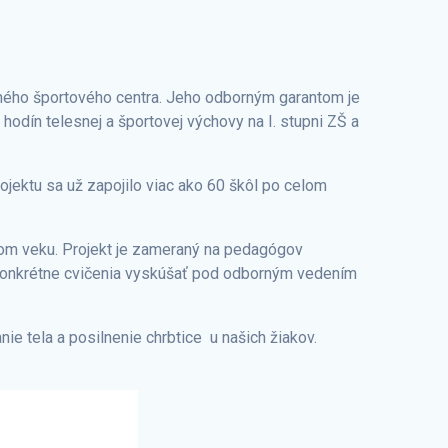
odného športového centra. Jeho odborným garantom je
hodín telesnej a športovej výchovy na I. stupni ZŠ a
ojektu sa už zapojilo viac ako 60 škôl po celom
kom veku. Projekt je zameraný na pedagógov
 konkrétne cvičenia vyskúšať pod odborným vedením
ie tela a posilnenie chrbtice u našich žiakov.