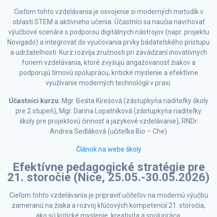
Cieľom tohto vzdelávania je osvojenie si moderných metodík v
oblasti STEM a aktívneho učenia. Účastníci sa naučia navrhovať
výučbové scenáre s podporou digitálnych nástrojov (napr. projektu
Novigado) a integrovať do vyučovania prvky bádateľského prístupu
a udržateľnosti. Kurz rozvíja zručnosti pri zavádzaní inovatívnych
foriem vzdelávania, ktoré zvyšujú angažovanosť žiakov a
podporujú tímovú spoluprácu, kritické myslenie a efektívne
využívanie moderných technológií v praxi.
Účastníci kurzu
: Mgr. Beáta Kirešová (zástupkyňa riaditeľky školy
pre 2.stupeň), Mgr. Darina Lopatníková (zástupkyňa riaditeľky
školy pre projektovú činnosť a jazykové vzdelávanie), RNDr.
Andrea Sedláková (učiteľka Bio – Che)
Článok na webe školy
Efektívne pedagogické stratégie pre
21. storočie (Nice, 25.05.-30.05.2026)
Cieľom tohto vzdelávania je pripraviť učiteľov na modernú výučbu
zameranú na žiaka a rozvoj kľúčových kompetencií 21. storočia,
ako sú kritické myslenie, kreativita a spolupráca.