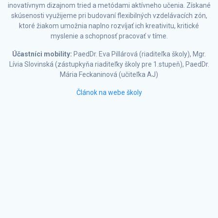
inovatívnym dizajnom tried a metódami aktívneho učenia. Získané
skúsenosti využijeme pri budovaní flexibilných vzdelávacích zón,
ktoré žiakom umožnia naplno rozvíjať ich kreativitu, kritické
myslenie a schopnosť pracovať v tíme.
Účastníci mobility:
PaedDr. Eva Pillárová (riaditeľka školy), Mgr.
Lívia Slovinská (zástupkyňa riaditeľky školy pre 1.stupeň), PaedDr.
Mária Feckaninová (učiteľka AJ)
Článok na webe školy