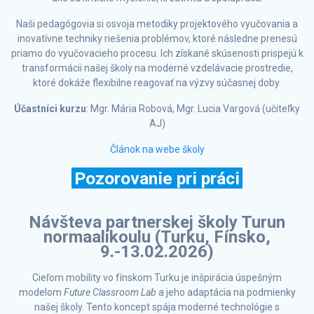
Naši pedagógovia si osvoja metodiky projektového vyučovania a
inovatívne techniky riešenia problémov, ktoré následne prenesú
priamo do vyučovacieho procesu. Ich získané skúsenosti prispejú k
transformácii našej školy na moderné vzdelávacie prostredie,
ktoré dokáže flexibilne reagovať na výzvy súčasnej doby.
Účastníci kurzu
: Mgr. Mária Robová, Mgr. Lucia Vargová (učiteľky
AJ)
Článok na webe školy
Pozorovanie pri práci
Návšteva partnerskej školy Turun
normaalikoulu (Turku, Fínsko,
9.-13.02.2026)
Cieľom mobility vo fínskom Turku je inšpirácia úspešným
modelom
Future Classroom Lab
a jeho adaptácia na podmienky
našej školy. Tento koncept spája moderné technológie s