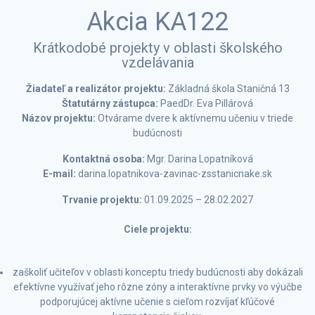
Akcia KA122
Krátkodobé projekty v oblasti školského
vzdelávania
Žiadateľ a realizátor projektu:
Základná škola Staničná 13
Štatutárny zástupca:
PaedDr. Eva Pillárová
Názov projektu:
Otvárame dvere k aktívnemu učeniu v triede
budúcnosti
Kontaktná osoba:
Mgr. Darina Lopatníková
E-mail:
darina.lopatnikova-zavinac-zsstanicnake.sk
Trvanie projektu:
01.09.2025 – 28.02.2027
Ciele projektu:
zaškoliť učiteľov v oblasti konceptu triedy budúcnosti aby dokázali
efektívne využívať jeho rôzne zóny a interaktívne prvky vo výučbe
podporujúcej aktívne učenie s cieľom rozvíjať kľúčové