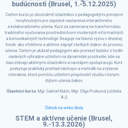
budúcnosti (Brusel, 1.-5.12.2025)
Cieľom kurzu je oboznámiť účastníkov s pedagogickými princípmi
nevyhnutnými pre úspešné nastavenia interaktívneho
a kolaboratívneho učenia. Kurz sa zameriava na transformáciu
tradičného vyučovania prostredníctvom moderných informačných
a komunikačných technológií. Reaguje na hlavnú výzvu v dnešnej
triede: ako efektívne a aktívne zapojiť všetkých žiakov do procesu
učenia. Cieľom je ukázať pedagógom ako preniesť ťažisko z hodín
riadených výhradne učiteľom na dynamické prostredie, kde sa
žiaci stávajú aktívnymi účastníkmi a navzájom spolupracujú. Kurz
poskytuje praktický prehľad nástrojov a metodík na zvýšenie
interakcie, ktoré pomôžu učiteľom prispôsobiť výučbu rôznym
štýlom učenia žiakov.
Účastníci kurzu
: Mgr. Gabriel Kidon, Mgr. Oľga Proksová (učitelia
AJ)
Článok na webe školy
STEM a aktívne učenie (Brusel,
9.-13.3.2026)