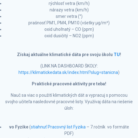
rýchlosť vetra (km/h)
nárazy vetra (km/h)
smer vetra (°)
prašnosť PM1, PM4, PM10 (všetky µg/m³)
oxid uhoľnatý – CO (ppm)
oxid dusičitý – NO2 (ppm)
Získaj aktu
á
lne klimatické dáta pre svoju školu
TU
!
(LINK NA DASHBOARD ŠKOLY:
https://klimatickedata.sk/index.html?slug=stanicna
)
Praktické pracovné aktivity pre teba!
Nauč sa viac o použití klimatických dát a vypracuj s pomocou
svojho učiteľa nasledovné pracovné listy. Využívaj dáta na riešenie
úloh:
vo Fyzike
(
stiahnuť Pracovný list Fyzika
– 7.ročník vo formáte
PDF)