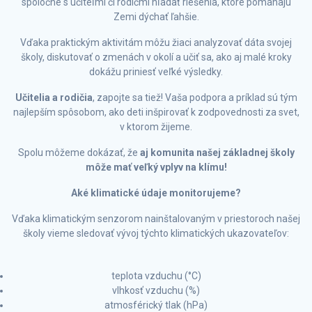
spoločne s učiteľmi či rodičmi hľadať riešenia, ktoré pomáhajú
Zemi dýchať ľahšie.
Vďaka praktickým aktivitám môžu žiaci analyzovať dáta svojej
školy, diskutovať o zmenách v okolí a učiť sa, ako aj malé kroky
dokážu priniesť veľké výsledky.
Učitelia a rodičia
, zapojte sa tiež! Vaša podpora a príklad sú tým
najlepším spôsobom, ako deti inšpirovať k zodpovednosti za svet,
v ktorom žijeme.
Spolu môžeme dokázať, že
aj komunita našej základnej školy
môže mať veľký vplyv na klímu!
Aké klimatické údaje monitorujeme?
Vďaka klimatickým senzorom nainštalovaným v priestoroch našej
školy vieme sledovať vývoj týchto klimatických ukazovateľov:
teplota vzduchu (°C)
vlhkosť vzduchu (%)
atmosférický tlak (hPa)