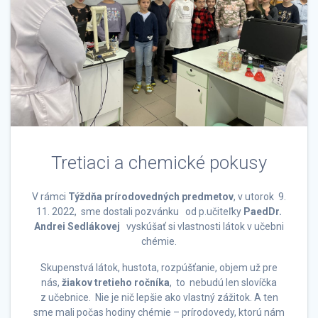
Tretiaci a chemické pokusy
V rámci
Týždňa prírodovedných predmetov
, v utorok 9.
11. 2022, sme dostali pozvánku od p.učiteľky
PaedDr.
Andrei Sedlákovej
vyskúšať si vlastnosti látok v učebni
chémie.
Skupenstvá látok, hustota, rozpúšťanie, objem už pre
nás,
žiakov tretieho ročníka
, to nebudú len slovíčka
z učebnice. Nie je nič lepšie ako vlastný zážitok. A ten
sme mali počas hodiny chémie – prírodovedy, ktorú nám