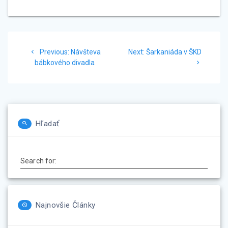
Navigácia
Previous
Next
Previous:
Návšteva
Next:
Šarkaniáda v ŠKD
v
post:
post:
bábkového divadla
článku
Hľadať
Search for:
Najnovšie Články