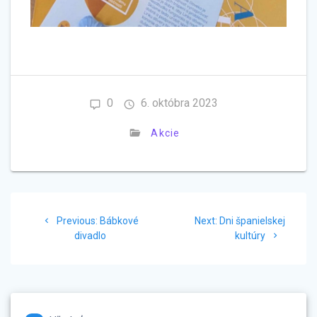
0
6. októbra 2023
Akcie
Navigácia
Previous
Next
Previous:
Bábkové
Next:
Dni španielskej
v
post:
post:
divadlo
kultúry
článku