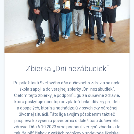
Zbierka „Dni nezábudiek“
Pri príležitosti Svetového dňa duševného zdravia sa naša
škola zapojila do verejnej zbierky „Dni nezábudiek“.
Cieľom tejto zbierky je podporiť Ligu za duševné zdravie,
ktorá poskytuje nonstop bezplatnú Linku dôvery pre deti
a dospelých, ktorí sa nachádzajú v psychicky náročnej
životnej situácii. Táto liga svojim pôsobením taktiež
prispieva k zvýšeniu povedomia o dôležitosti duševného
zdravia. Dňa 6.10.2023 sme podporili verejnú zbierku a to
tak, že päť žiakov z vyšších ročníkov v sprievode školskej