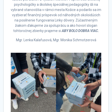
psychologičky a školskej špeciálnej pedagogičky šli na
vybrané stanovištia v rámci mesta Košice a podarilo sa im
vyzbierať finančný príspevok od náhodných okoloidúcich
na posilnenie fungovania Linky dôvery. Zúčastneným
žiakom ďakujeme za spoluprácu a ako hovorí slogan
tohtoročnej zbierky prajeme si
ABY BOLO DOBRA VIAC.
Mgr. Lenka Kalafusová, Mgr. Monika Schmotzerová