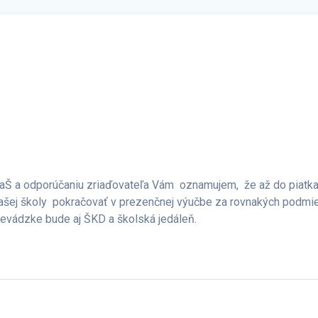
VaŠ a odporúčaniu zriaďovateľa Vám oznamujem, že až do piatka
ašej školy pokračovať v prezenčnej výučbe za rovnakých podmi
revádzke bude aj ŠKD a školská jedáleň.