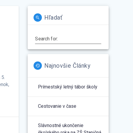
Hľadať
Search for:
Najnovšie Články
 5.
enok,
Prímestský letný tábor školy
Cestovanie v čase
Slávnostné ukončenie
školského roka na ZŠ Staničná