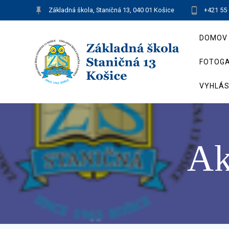
Skip
Základná škola, Staničná 13, 040 01 Košice
+421 55
to
content
DOMOV
FOTOGA
VYHLÁS
Ak