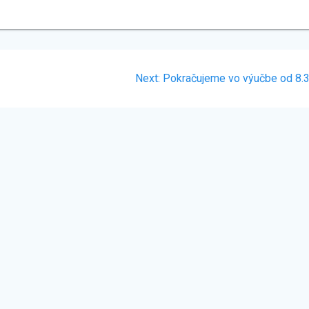
Next
Next:
Pokračujeme vo výučbe od 8.
post: