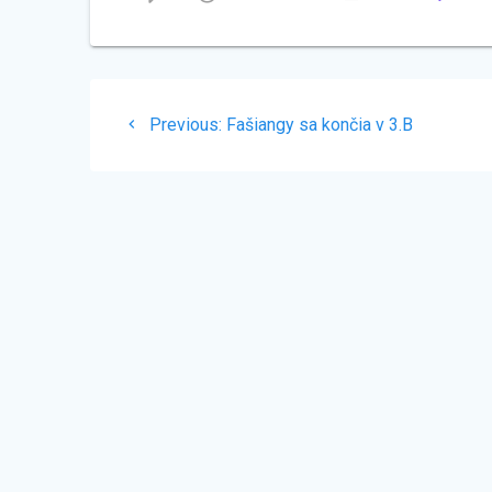
Navigácia
Previous
Previous:
Fašiangy sa končia v 3.B
v
post:
článku