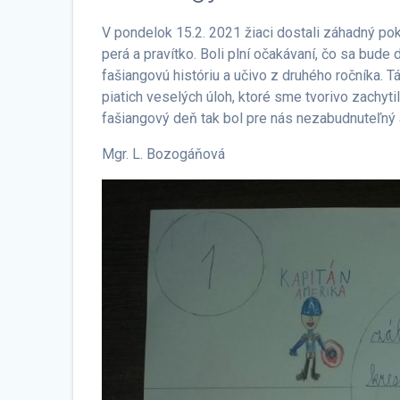
V pondelok 15.2. 2021 žiaci dostali záhadný pok
perá a pravítko. Boli plní očakávaní, čo sa bude
fašiangovú históriu a učivo z druhého ročníka. 
piatich veselých úloh, ktoré sme tvorivo zachyti
fašiangový deň tak bol pre nás nezabudnuteľný a
Mgr. L. Bozogáňová