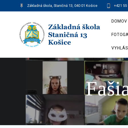
Skip
Základná škola, Staničná 13, 040 01 Košice
+421 55
to
content
DOMOV
FOTOGA
VYHLÁS
Faši