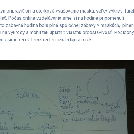
yn pripraviť si na utorkové vyučovanie masku, veľký výkres, far
 diať. Počas online vzdelávania sme si na hodine pripomenuli
Táto zábavná hodina bola plná spoločnej zábavy v maskách, plnen
li na výkresy a mohli tak uplatniť vlastnú predstavivosť. Posledn
 tešíme sa už teraz na ten nasledujúci o rok.