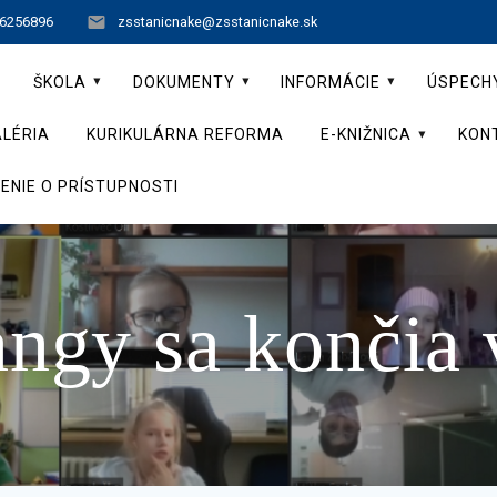
 6256896
zsstanicnake@zsstanicnake.sk
ŠKOLA
DOKUMENTY
INFORMÁCIE
ÚSPECH
LÉRIA
KURIKULÁRNA REFORMA
E-KNIŽNICA
KON
ENIE O PRÍSTUPNOSTI
angy sa končia 