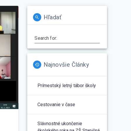
Hľadať
Search for:
Najnovšie Články
Prímestský letný tábor školy
Cestovanie v čase
Slávnostné ukončenie
školského roka na ZŠ Staničná