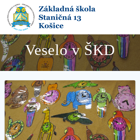
Skip
to
content
Veselo v ŠKD