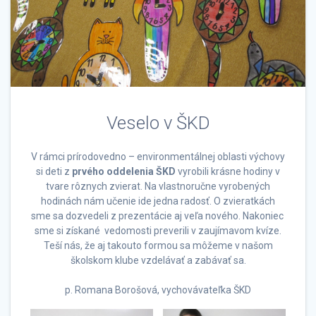
Veselo v ŠKD
V rámci prírodovedno – environmentálnej oblasti výchovy
si deti z
prvého oddelenia ŠKD
vyrobili krásne hodiny v
tvare rôznych zvierat. Na vlastnoručne vyrobených
hodinách nám učenie ide jedna radosť. O zvieratkách
sme sa dozvedeli z prezentácie aj veľa nového. Nakoniec
sme si získané vedomosti preverili v zaujímavom kvíze.
Teší nás, že aj takouto formou sa môžeme v našom
školskom klube vzdelávať a zabávať sa.
p. Romana Borošová, vychovávateľka ŠKD