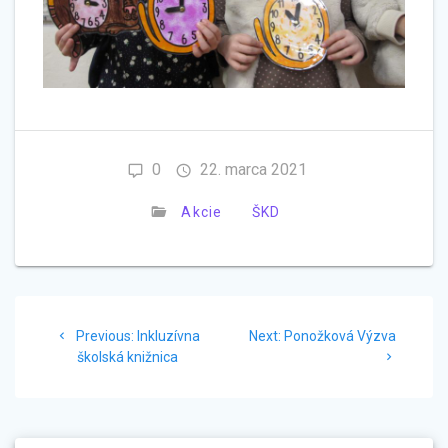
0
22. marca 2021
Akcie
ŠKD
Navigácia
Previous
Next
Previous:
Inkluzívna
Next:
Ponožková Výzva
v
post:
post:
školská knižnica
článku