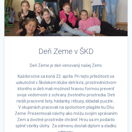
Deň Zeme v ŠKD
Deň Zeme je deň venovaný našej Zemi.
Každoročne sa koná 22. apríla. Pri tejto príležitosti sa
uskutočnil v Školskom klube detí kvíz, prostredníctvom
ktorého si deti mali možnosť hravou formou preveriť
svoje vedomosti z ochrany životného prostredia. Deti
riešili pracovné listy, hádanky, rébusy, skladali puzzle…
V skupinách pracovali na spoločnom plagáte ku Dňu
Zeme. Prezentovali návrhy ako môžu svojím správaním
Zem a životné prostredie chrániť. Hrou sa im podarilo
splniť všetky úlohy. Za odmenu dostali diplom a sladkú
odmenu.