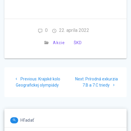
0
22. apríla 2022
Akcie
ŠKD
Navigácia
Previous
Next
Previous:
Krajské kolo
Next:
Prírodná exkurzia
v
post:
post:
Geografickej olympiády
7.B a 7.C triedy
článku
Hľadať