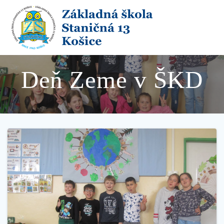
Skip
to
content
Deň Zeme v ŠKD