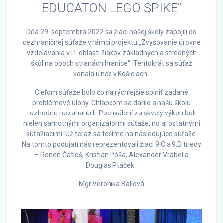
EDUCATON LEGO SPIKE“
Dňa 29. septembra 2022 sa žiaci našej školy zapojili do
cezhraničnej súťaže v rámci projektu „Zvyšovanie úrovne
vzdelávania v IT oblasti žiakov základných a stredných
škôl na oboch stranách hranice“. Tentokrát sa súťaž
konala u nás v Košiciach.
Cieľom súťaže bolo čo najrýchlejšie splniť zadané
problémové úlohy. Chlapcom sa darilo a našu školu
rozhodne nezahanbili. Pochválení za skvelý výkon boli
nielen samotnými organizátormi súťaže, no aj ostatnými
súťažiacimi. Už teraz sa tešíme na nasledujúce súťaže.
Na tomto podujatí nás reprezentovali žiaci 9.C a 9.D triedy
– Ronen Čatloš, Kristián Póša, Alexander Vrábel a
Douglas Ptáček.
Mgr.Veronika Ballová