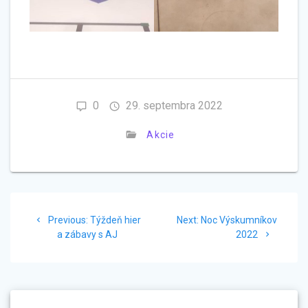
0
29. septembra 2022
Akcie
Navigácia
Previous
Next
Previous:
Týždeň hier
Next:
Noc Výskumníkov
v
post:
post:
a zábavy s AJ
2022
článku