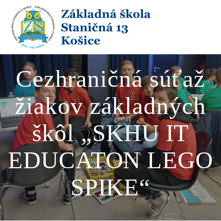
Skip
to
content
Cezhraničná súťaž
žiakov základných
škôl „SKHU IT
EDUCATON LEGO
SPIKE“