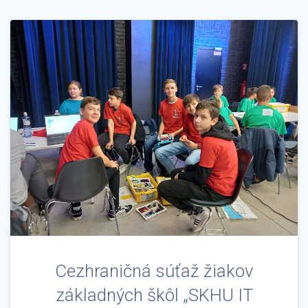
Cezhraničná súťaž žiakov
základných škôl „SKHU IT