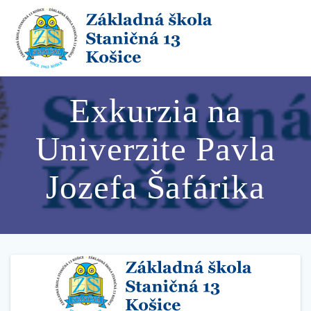
Skip
to
content
Exkurzia na
Univerzite Pavla
Jozefa Šafárika