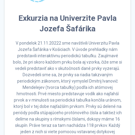
Exkurzia na Univerzite Pavla
Jozefa Šafárika
V pondelok 21.11.20222 sme navštívili Univerzitu Pavla
Jozefa Šafárika v Košiciach. V úvode prehliadky nám
predstavili interaktívnu periodickú tabuľku. Zaujímavé
bolo, že pri skoro každom prvku bola aj vzorka, čiže sme si
vedeli predstaviť ako v skutočnosti dané prvky vyzerajú.
Dozvedeli sme sa, že prvky sa riadia takzvaným
periodickým zákonom, ktorý vymyslel Dmitrij Ivanovič
Mendelejev (tvorca tabuľky) podľa ich atómovej
hmotnosti. Prvé miesto predstavuje vodík ako najľahší
prvok a v minulosti sa periodická tabuľka končila uránom,
ktorý bol v tej dobe najťažším prvkom. Prvky sú delené na
periódy podľa stúpajúceho protónového čísla a taktiež ich
delíme na skupiny s rímskymi číslami, dokopy máme 16
skupín. Práve teraz sa tam nachádza 118 prvkov. Každý
jeden z nich si viete pomocou vstavanej dotykovej