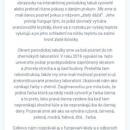
obrazovky na interaktívnej periodickej tabuli vysvietiť
alebo prehrať rôzne pokusy s daným prvkom . My sme si
mali šancu pozrieť pokus s názvom „zlatý dážď“ . Jeho
princíp funguje tým, že jodid olovnatý vytvára
oranžovožlté kryštály, ktoré sa z roztoku pri vyššej teplote
vylučujú a po jeho ochladení na nižšiu teplotu sa začnú
tvoriť zlaté lístočky.
Okrem periodickej tabuľky sme sa boli pozrieť do ich
chemických laboratórií. V roku 2016 vypukol na tejto
univerzite požiar pravdepodobne zapríčinený skratom
a zhorela strecha a aj časť budovy. Prebehla tam
rekonštrukcia, takže my sme mali možnosť pozrieť si už
zrekonštruované priestory laboratórií. Ukazovali nám ako
vznikajú farby v chémií. Zaujímavosťou pre mňa bolo, že
jediná farba ktorá sa nikdy nedá vytvoriť je farba čierna
a to preto, lebo pravá čierna vznikne iba keď tam
neprenikajú slnečné lúče a tie neprenikajú iba do čiernej
diery. Pozerali sme ale ako sa vytvára ružová, červená,
zelená, modrá, fialová, žltá… farba.
Celkovo nám rozprávali aj o fungovaní školy a o odboroch