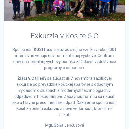
Exkurzia v Kosite 5.C
Spoločnosť
KOSIT a.s.
sa už od svojho vzniku v roku 2001
intenzívne venuje environmentálnej výchove. Centrum
environmentálnej výchovy ponúka zážitkové vzdelávacie
programy o odpadoch.
Žiaci V.C triedy
sa zúčastnili 7.novembra zážitkovej
exkurzie po prevádzke košickej spaľovne s odborným
výkladom o službách a moderných technológiách v
odpadovom hospodárstve. Zábavnou formou sa naučili
ako a hlavne prečo triedime odpad. Ďakujeme spoločnosti
Kosit za peknú exkurziu a nové vedomosti, ktoré sme
získali.
Mgr. Soňa Jenčušová