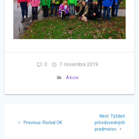
0
7. novembra 2019
Akcie
Navigácia
Next
Next:
Týždeň
v
Previous
post:
Previous:
Florbal OK
prírodovedných
post:
predmetov
článku