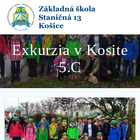
Skip
to
content
Exkurzia v Kosite
5.C