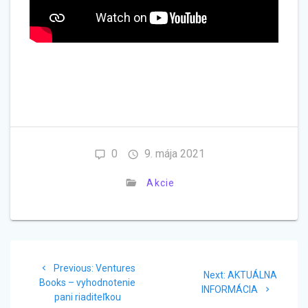
0
9. mája 2021
Akcie
Navigácia
Previous
Previous:
Ventures
Next
v
Next:
AKTUÁLNA
post:
Books – vyhodnotenie
post:
INFORMÁCIA
pani riaditeľkou