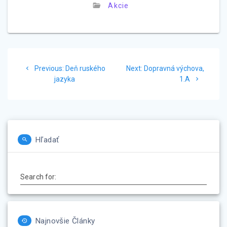
Akcie
Navigácia
Previous
Next
Previous:
Deň ruského
Next:
Dopravná výchova,
v
post:
post:
jazyka
1.A
článku
Hľadať
Search for:
Najnovšie Články