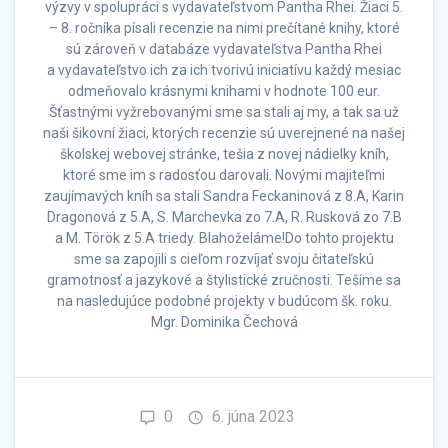
výzvy v spolupráci s vydavateľstvom Pantha Rhei. Žiaci 5.
– 8. ročníka písali recenzie na nimi prečítané knihy, ktoré
sú zároveň v databáze vydavateľstva Pantha Rhei
a vydavateľstvo ich za ich tvorivú iniciatívu každý mesiac
odmeňovalo krásnymi knihami v hodnote 100 eur.
Šťastnými vyžrebovanými sme sa stali aj my, a tak sa už
naši šikovní žiaci, ktorých recenzie sú uverejnené na našej
školskej webovej stránke, tešia z novej nádielky kníh,
ktoré sme im s radosťou darovali. Novými majiteľmi
zaujímavých kníh sa stali Sandra Feckaninová z 8.A, Karin
Dragonová z 5.A, S. Marchevka zo 7.A, R. Rusková zo 7.B
a M. Török z 5.A triedy. Blahoželáme!Do tohto projektu
sme sa zapojili s cieľom rozvíjať svoju čitateľskú
gramotnosť a jazykové a štylistické zručnosti. Tešíme sa
na nasledujúce podobné projekty v budúcom šk. roku.
Mgr. Dominika Čechová
0
6. júna 2023