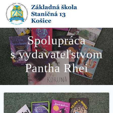
Skip
to
content
Spolupráca
s vydavateľstvom
Pantha Rhei