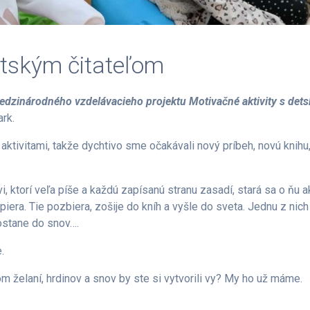
etským čitateľom
edzinárodného vzdelávacieho projektu Motivačné aktivity s det
rk.
aktivitami, takže dychtivo sme očakávali nový príbeh, novú knihu
vi, ktorí veľa píše a každú zapísanú stranu zasadí, stará sa o ňu 
apiera. Tie pozbiera, zošije do kníh a vyšle do sveta. Jednu z nich
dostane do snov….
.
m želaní, hrdinov a snov by ste si vytvorili vy? My ho už máme.