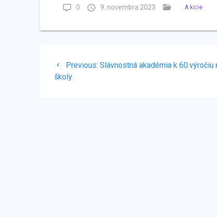
0
9. novembra 2023
Akcie
Navigácia
Previous
Previous:
Slávnostná akadémia k 60.výročiu 
v
post:
školy
článku