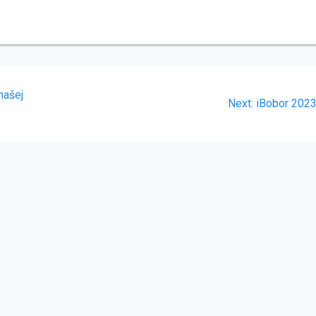
našej
Next
Next:
iBobor 202
post: