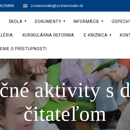
 6256896
zsstanicnake@zsstanicnake.sk
ŠKOLA
DOKUMENTY
INFORMÁCIE
ÚSPECH
LÉRIA
KURIKULÁRNA REFORMA
E-KNIŽNICA
KON
ENIE O PRÍSTUPNOSTI
čné aktivity s 
čitateľom