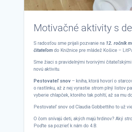
Motivačné aktivity s d
S radosťou sme prijali pozvanie na
12. ročník m
čitateľom
do Knižnice pre mládež Košice – LitPa
Sme žiaci s pravidelnými tvorivými čitateľskými 
novú aktivitu.
Pestovateľ snov
– kniha, ktorá hovorí o starco
o rastlinku, až z nej vyrastie strom plný listov p
vyberie chlapček, ktorého tak pohltí, až sa mu 
Pestovateľ snov od Claudia Gobbettiho to už vie
O čom snívajú deti, akých majú hrdinov? Aký stro
Poďte sa pozrieť k nám do 4.B.