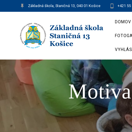
Skip
Základná škola, Staničná 13, 040 01 Košice
+421 55
to
content
DOMOV
FOTOGA
VYHLÁS
Motiva