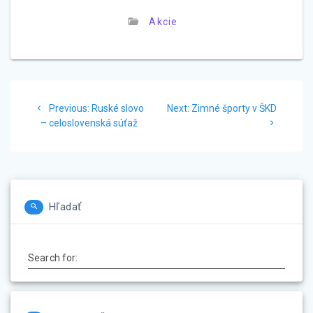
Akcie
Navigácia
Previous
Next
Previous:
Ruské slovo
Next:
Zimné športy v ŠKD
v
post:
post:
– celoslovenská súťaž
článku
Hľadať
Search for: