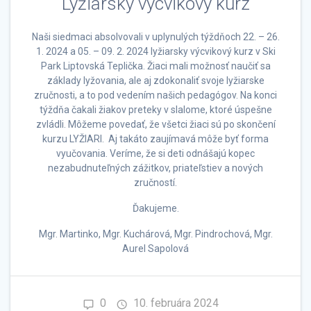
Lyžiarsky výcvikový kurz
Naši siedmaci absolvovali v uplynulých týždňoch 22. – 26.
1. 2024 a 05. – 09. 2. 2024 lyžiarsky výcvikový kurz v Ski
Park Liptovská Teplička. Žiaci mali možnosť naučiť sa
základy lyžovania, ale aj zdokonaliť svoje lyžiarske
zručnosti, a to pod vedením našich pedagógov. Na konci
týždňa čakali žiakov preteky v slalome, ktoré úspešne
zvládli. Môžeme povedať, že všetci žiaci sú po skončení
kurzu LYŽIARI. Aj takáto zaujímavá môže byť forma
vyučovania. Veríme, že si deti odnášajú kopec
nezabudnuteľných zážitkov, priateľstiev a nových
zručností.
Ďakujeme.
Mgr. Martinko, Mgr. Kuchárová, Mgr. Pindrochová, Mgr.
Aurel Sapolová
0
10. februára 2024