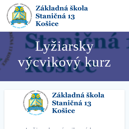
Skip
to
content
Lyžiarsky
výcvikový kurz