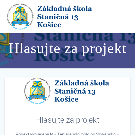
Skip
to
content
Hlasujte za projekt
Hlasujte za projekt
Projekt vyhlásený MH Teplárenský holding Slovensko –