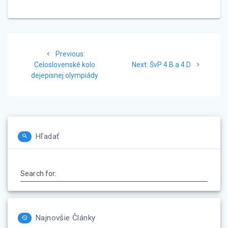
Navigácia
Previous
Previous:
v
post:
Next
Celoslovenské kolo
Next:
ŠvP 4.B a 4.D
post:
dejepisnej olympiády
článku
Hľadať
Search for:
Najnovšie Články