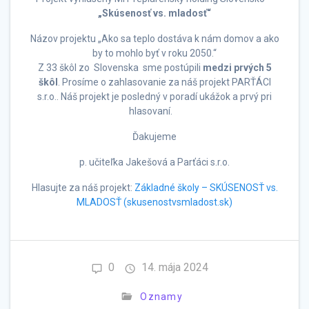
„Skúsenosť vs. mladosť“
Názov projektu „Ako sa teplo dostáva k nám domov a ako
by to mohlo byť v roku 2050.“
Z 33 škôl zo Slovenska sme postúpili
medzi prvých 5
škôl
. Prosíme o zahlasovanie za náš projekt PARŤÁCI
s.r.o.. Náš projekt je posledný v poradí ukážok a prvý pri
hlasovaní.
Ďakujeme
p. učiteľka Jakešová a Parťáci s.r.o.
Hlasujte za náš projekt:
Základné školy – SKÚSENOSŤ vs.
MLADOSŤ (skusenostvsmladost.sk)
0
14. mája 2024
Oznamy