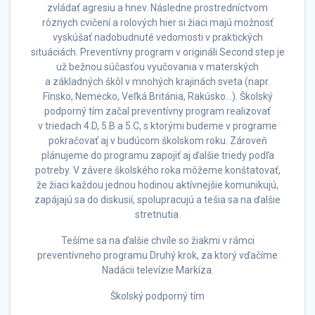
zvládať agresiu a hnev. Následne prostredníctvom
rôznych cvičení a rolových hier si žiaci majú možnosť
vyskúšať nadobudnuté vedomosti v praktických
situáciách. Preventívny program v origináli Second step je
už bežnou súčasťou vyučovania v materských
a základných škôl v mnohých krajinách sveta (napr.
Fínsko, Nemecko, Veľká Británia, Rakúsko…). Školský
podporný tím začal preventívny program realizovať
v triedach 4.D, 5.B a 5.C, s ktorými budeme v programe
pokračovať aj v budúcom školskom roku. Zároveň
plánujeme do programu zapojiť aj ďalšie triedy podľa
potreby. V závere školského roka môžeme konštatovať,
že žiaci každou jednou hodinou aktívnejšie komunikujú,
zapájajú sa do diskusií, spolupracujú a tešia sa na ďalšie
stretnutia.
Tešíme sa na ďalšie chvíle so žiakmi v rámci
preventívneho programu Druhý krok, za ktorý vďačíme
Nadácii televízie Markíza.
Školský podporný tím