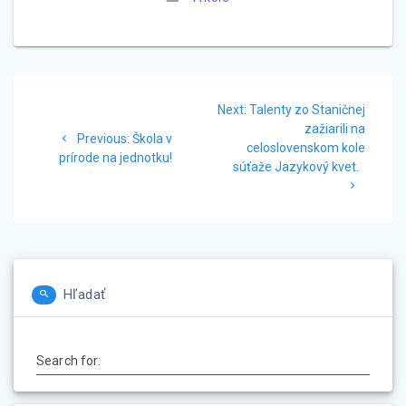
Navigácia
Next
Next:
Talenty zo Staničnej
v
post:
zažiarili na
Previous
Previous:
Škola v
celoslovenskom kole
post:
článku
prírode na jednotku!
súťaže Jazykový kvet.
Hľadať
Search for: