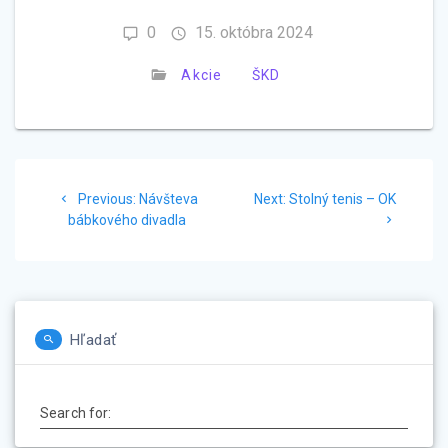
0
15. októbra 2024
Akcie
ŠKD
Navigácia
Previous
Next
Previous:
Návšteva
Next:
Stolný tenis – OK
v
post:
post:
bábkového divadla
článku
Hľadať
Search for: