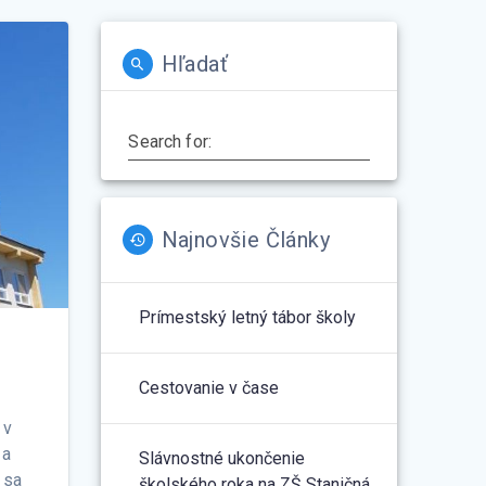
Hľadať
Search for:
Najnovšie Články
Prímestský letný tábor školy
Cestovanie v čase
v
 a
Slávnostné ukončenie
 sa
školského roka na ZŠ Staničná