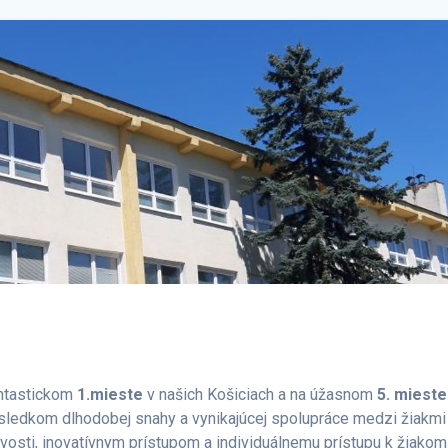
antastickom
1.mieste
v našich Košiciach a na úžasnom
5. mieste
ýsledkom dlhodobej snahy a vynikajúcej spolupráce medzi žiakmi
vosti, inovatívnym prístupom a individuálnemu prístupu k žiakom