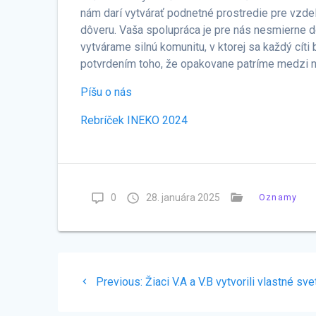
nám darí vytvárať podnetné prostredie pre vzd
dôveru. Vaša spolupráca je pre nás nesmierne d
vytvárame silnú komunitu, v ktorej sa každý cít
potvrdením toho, že opakovane patríme medzi n
Píšu o nás
Rebríček INEKO 2024
0
28. januára 2025
Oznamy
Navigácia
Previous
Previous:
Žiaci V.A a V.B vytvorili vlastné sve
v
post: