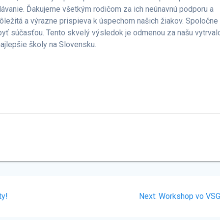
elávanie. Ďakujeme všetkým rodičom za ich neúnavnú podporu a
ôležitá a výrazne prispieva k úspechom našich žiakov. Spoločne
i byť súčasťou. Tento skvelý výsledok je odmenou za našu vytrval
ajlepšie školy na Slovensku.
Next
ty!
Next:
Workshop vo VS
post: