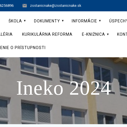
 6256896
zsstanicnake@zsstanicnake.sk
ŠKOLA
DOKUMENTY
INFORMÁCIE
ÚSPECH
LÉRIA
KURIKULÁRNA REFORMA
E-KNIŽNICA
KON
ENIE O PRÍSTUPNOSTI
Ineko 2024