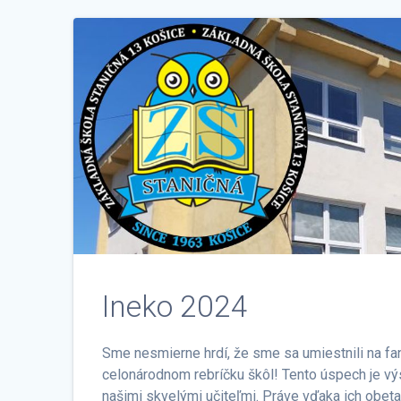
Ineko 2024
Sme nesmierne hrdí, že sme sa umiestnili na f
celonárodnom rebríčku škôl! Tento úspech je v
našimi skvelými učiteľmi. Práve vďaka ich obeta