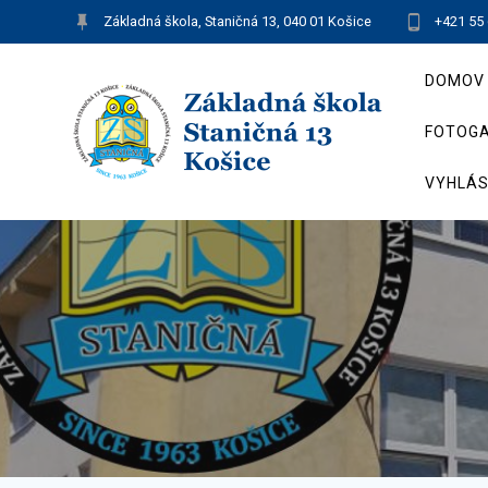
Skip
Základná škola, Staničná 13, 040 01 Košice
+421 55
to
content
DOMOV
FOTOGA
VYHLÁS