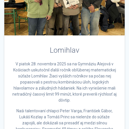
Lomihlav
V piatok 28. novembra 2025 sa na Gymnáziu Alejová v
Košiciach uskutočnil ďalší ročník obľúbenej matematickej
súťaže Lomihlav. Žiaci vyšších ročníkov sa počas nej
popasovali s pestrou kombináciou úloh, logických
hlavolamov a záludných hádaniek. Na ich vyriešenie mali
netradičný časový limit 99 minút, ktoré preverili rýchlosť aj
dôvtip.
Naši talentovaní chlapci Peter Varga, František Gábor,
Lukáš Kozlay a Tomáš Princ sa nielenže do súťaže
zapojili, ale dokázali sa presadiť aj medzi silnou
konkurenciou. Spomedzi 49 tímov z celého Slovenska