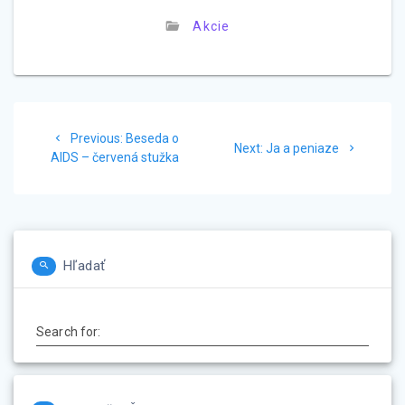
Akcie
Navigácia
Previous
Previous:
Beseda o
Next
v
Next:
Ja a peniaze
post:
AIDS – červená stužka
post:
článku
Hľadať
Search for: