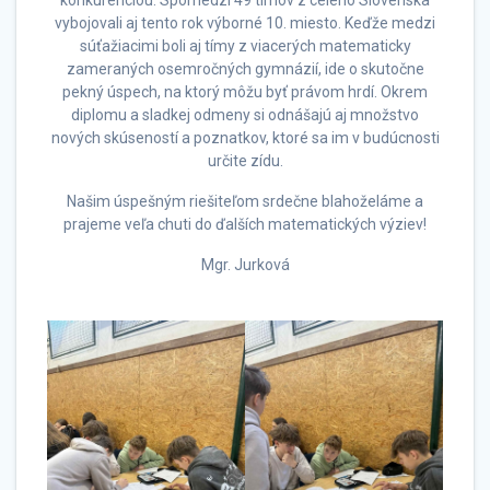
vybojovali aj tento rok výborné 10. miesto. Keďže medzi
súťažiacimi boli aj tímy z viacerých matematicky
zameraných osemročných gymnázií, ide o skutočne
pekný úspech, na ktorý môžu byť právom hrdí. Okrem
diplomu a sladkej odmeny si odnášajú aj množstvo
nových skúseností a poznatkov, ktoré sa im v budúcnosti
určite zídu.
Našim úspešným riešiteľom srdečne blahoželáme a
prajeme veľa chuti do ďalších matematických výziev!
Mgr. Jurková