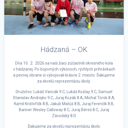
Hádzaná – OK
Dňa 10. 2. 2026 sa naši žiaci zúčastnili okresného kola
v hádzanej. Po bojovných výkonoch, rýchlych prihrávkach
a pevnej obrane si vybojovali krásne 2. miesto. Ďakujeme
za skvelú reprezentáciu školy.
Družstvo: Lukáš Vancák 9.C, Lukáš Kozlay 9.C, Samuel
Stanislav Andrejko 9.C, Juraj Kozák 8.A, Michal Török 8.A,
Kamil Krištofčík 8.B, Jakub Matúš 8.B, Juraj Ferenčík 8.B,
Banner Wesley Calloway 8.C, Juraj Béreš 8.C, Juraj
Závodský 8.D
Ďakujeme za skvelú reprezentáciu školy.