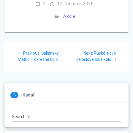
0
10. februára 2026
Akcie
Navigácia
Previous
Next
Previous:
Šaliansky
Next:
Ruské slovo –
v
post:
post:
Maťko – okresné kolo
celoslovenské kolo
článku
Hľadať
Search for: