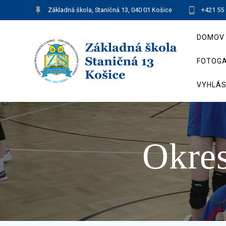
Skip
Základná škola, Staničná 13, 040 01 Košice
+421 55
to
content
DOMOV
FOTOGA
VYHLÁS
Okres