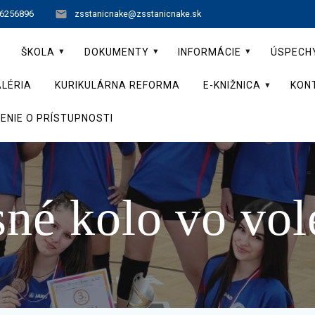
 6256896
zsstanicnake@zsstanicnake.sk
ŠKOLA
DOKUMENTY
INFORMÁCIE
ÚSPECH
LÉRIA
KURIKULÁRNA REFORMA
E-KNIŽNICA
KON
ENIE O PRÍSTUPNOSTI
né kolo vo vol