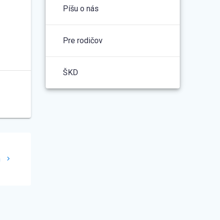
Píšu o nás
Pre rodičov
ŠKD
h