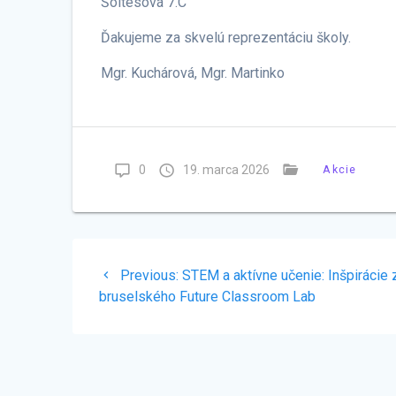
Šoltésová 7.C
Ďakujeme za skvelú reprezentáciu školy.
Mgr. Kuchárová, Mgr. Martinko
0
19. marca 2026
Akcie
Navigácia
Previous
Previous:
STEM a aktívne učenie: Inšpirácie 
v
post:
bruselského Future Classroom Lab
článku