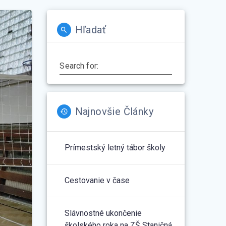
Hľadať
Search for:
Najnovšie Články
Prímestský letný tábor školy
Cestovanie v čase
Slávnostné ukončenie
školského roka na ZŠ Staničná