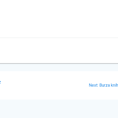
z
Next
Next:
Burza kní
post: