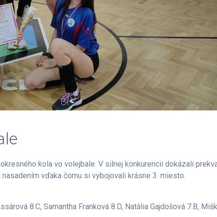
ale
okresného kola vo volejbale. V silnej konkurencii dokázali prekv
nasadením vďaka čomu si vybojovali krásne 3. miesto.
assárová 8.C, Samantha Franková 8.D, Natália Gajdošová 7.B, Miš