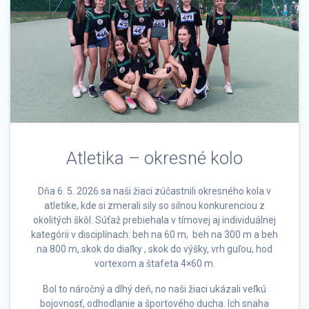
Atletika – okresné kolo
Dňa 6. 5. 2026 sa naši žiaci zúčastnili okresného kola v
atletike, kde si zmerali sily so silnou konkurenciou z
okolitých škôl. Súťaž prebiehala v tímovej aj individuálnej
kategórii v disciplínach: beh na 60 m, beh na 300 m a beh
na 800 m, skok do diaľky , skok do výšky, vrh guľou, hod
vortexom a štafeta 4×60 m.
Bol to náročný a dlhý deň, no naši žiaci ukázali veľkú
bojovnosť, odhodlanie a športového ducha. Ich snaha