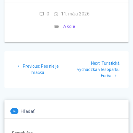
0
11. mája 2026
Akcie
Navigácia
Next
Next:
Turistická
Previous
v
Previous:
Pes nie je
post:
vychádzka v lesoparku
post:
hračka
Furča
článku
Hľadať
Search for: