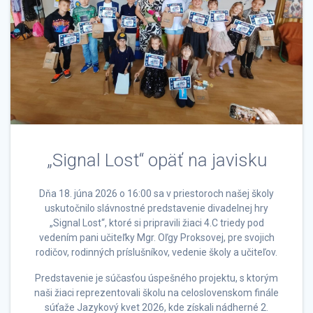
„Signal Lost“ opäť na javisku
Dňa 18. júna 2026 o 16:00 sa v priestoroch našej školy
uskutočnilo slávnostné predstavenie divadelnej hry
„Signal Lost“, ktoré si pripravili žiaci 4.C triedy pod
vedením pani učiteľky Mgr. Oľgy Proksovej, pre svojich
rodičov, rodinných príslušníkov, vedenie školy a učiteľov.
Predstavenie je súčasťou úspešného projektu, s ktorým
naši žiaci reprezentovali školu na celoslovenskom finále
súťaže Jazykový kvet 2026, kde získali nádherné 2.