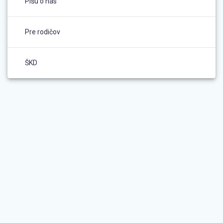
Píšu o nás
Pre rodičov
ŠKD