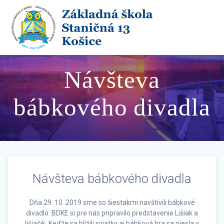
Skip
to
content
Návšteva
bábkového divadla
Návšteva bábkového divadla
Dňa 29. 10. 2019 sme so šiestakmi navštívili bábkové
divadlo. BDKE si pre nás pripravilo predstavenie Lišiak a
lišiačik. Keďže sa blížili sviatky aj bábková hra sa niesla v