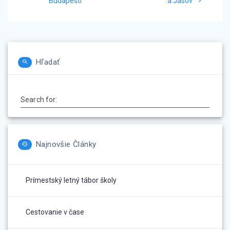
v
post:
post:
Budapešti
a Jasov
článku
Hľadať
Search for:
Najnovšie Články
Prímestský letný tábor školy
Cestovanie v čase