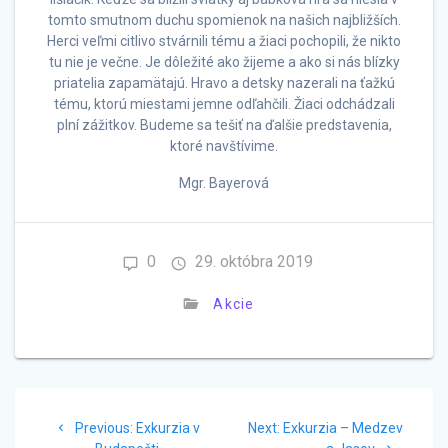
tomto smutnom duchu spomienok na našich najbližších.
Herci veľmi citlivo stvárnili tému a žiaci pochopili, že nikto
tu nie je večne. Je dôležité ako žijeme a ako si nás blízky
priatelia zapamätajú. Hravo a detsky nazerali na ťažkú
tému, ktorú miestami jemne odľahčili. Žiaci odchádzali
plní zážitkov. Budeme sa tešiť na ďalšie predstavenia,
ktoré navštívime.
Mgr. Bayerová
0
29. októbra 2019
Akcie
Navigácia
Previous
Next
Previous:
Exkurzia v
Next:
Exkurzia – Medzev