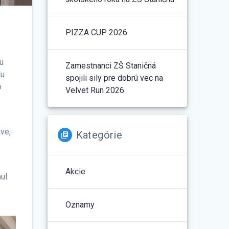
PIZZA CUP 2026
u
Zamestnanci ZŠ Staničná
iu
spojili sily pre dobrú vec na
o
Velvet Run 2026
tve,
Kategórie
Akcie
ul.
Oznamy