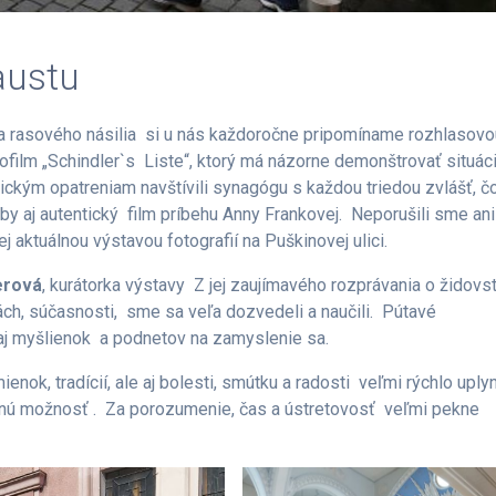
austu
a rasového násilia si u nás každoročne pripomíname rozhlasovo
eofilm „Schindler`s Liste“, ktorý má názorne demonštrovať situác
ickým opatreniam navštívili synagógu s každou triedou zvlášť, č
y aj autentický film príbehu Anny Frankovej. Neporušili sme ani
ej aktuálnou výstavou fotografií na Puškinovej ulici.
šerová
, kurátorka výstavy Z jej zaujímavého rozprávania o židovs
ciách, súčasnosti, sme sa veľa dozvedeli a naučili. Pútavé
aj myšlienok a podnetov na zamyslenie sa.
nok, tradícií, ale aj bolesti, smútku a radosti veľmi rýchlo uplyn
ečnú možnosť . Za porozumenie, čas a ústretovosť veľmi pekne