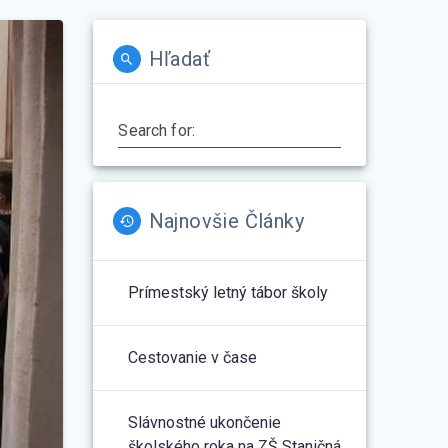
Hľadať
Search for:
Najnovšie Články
Prímestský letný tábor školy
Cestovanie v čase
Slávnostné ukončenie
školského roka na ZŠ Staničná