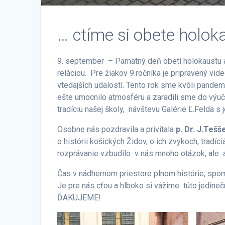
… ctíme si obete holok
9. september – Pamätný deň obetí holokaustu 
reláciou. Pre žiakov 9.ročníka je pripravený vid
vtedajších udalostí. Tento rok sme kvôli pandem
ešte umocnilo atmosféru a zaradili sme do výučb
tradíciu našej školy, návštevu Galérie Ľ.Felda s j
Osobne nás pozdravila a privítala
p. Dr. J.Teš
o histórii košických Židov, o ich zvykoch, tradí
rozprávanie vzbudilo v nás mnoho otázok, ale 
Čas v nádhernom priestore plnom histórie, spomie
Je pre nás cťou a hlboko si vážime túto jedin
ĎAKUJEME!