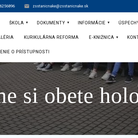
 6256896
zsstanicnake@zsstanicnake.sk
ŠKOLA
DOKUMENTY
INFORMÁCIE
ÚSPECH
LÉRIA
KURIKULÁRNA REFORMA
E-KNIŽNICA
KON
ENIE O PRÍSTUPNOSTI
e si obete hol