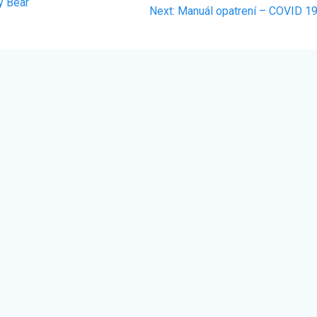
y Bear
Next
Next:
Manuál opatrení – COVID 1
post: