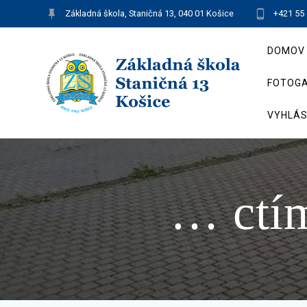
Skip
Základná škola, Staničná 13, 040 01 Košice
+421 55
to
content
DOMOV
FOTOGA
VYHLÁS
… ctím