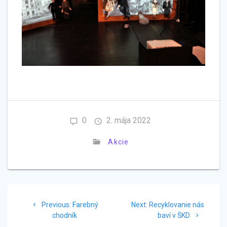
0
2. mája 2022
Akcie
Navigácia
Previous
Next
Previous:
Farebný
Next:
Recyklovanie nás
v
post:
post:
chodník
baví v ŠKD