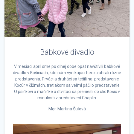
Bábkové divadlo
V mesiaci apríl sme po dlhej dobe opäť navštívili bábkové
divadlo v Košiciach, kde nám vynikajúci herci zahrali rôzne
predstavenia. Prváci a druháci sa tešili na predstavenie
Kocúr v čižmách, tretiakom sa veľmi páčilo predstavenie
O psíčkovi a mačičke a štvrtáci sa preniesli do ulíc Košíc v
minulosti v predstavení Chaplin.
Mgr. Martina Šuľová