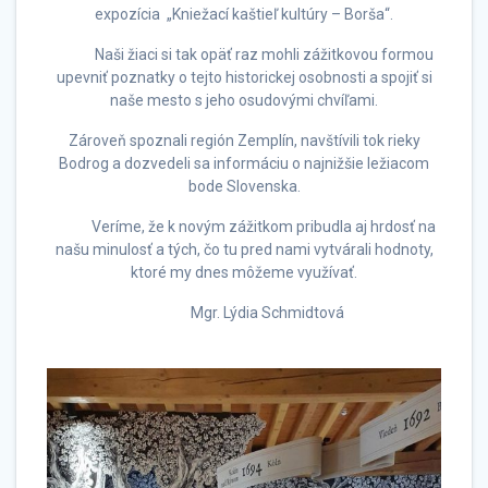
expozícia „Kniežací kaštieľ kultúry – Borša“.
Naši žiaci si tak opäť raz mohli zážitkovou formou
upevniť poznatky o tejto historickej osobnosti a spojiť si
naše mesto s jeho osudovými chvíľami.
Zároveň spoznali región Zemplín, navštívili tok rieky
Bodrog a dozvedeli sa informáciu o najnižšie ležiacom
bode Slovenska.
Veríme, že k novým zážitkom pribudla aj hrdosť na
našu minulosť a tých, čo tu pred nami vytvárali hodnoty,
ktoré my dnes môžeme využívať.
Mgr. Lýdia Schmidtová