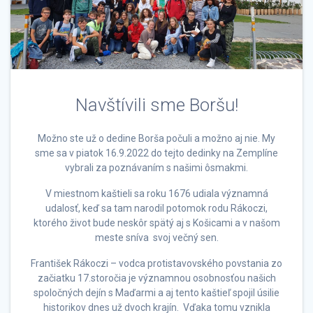
Navštívili sme Boršu!
Možno ste už o dedine Borša počuli a možno aj nie. My
sme sa v piatok 16.9.2022 do tejto dedinky na Zemplíne
vybrali za poznávaním s našimi ôsmakmi.
V miestnom kaštieli sa roku 1676 udiala významná
udalosť, keď sa tam narodil potomok rodu Rákoczi,
ktorého život bude neskôr spätý aj s Košicami a v našom
meste sníva svoj večný sen.
František Rákoczi – vodca protistavovského povstania zo
začiatku 17.storočia je významnou osobnosťou našich
spoločných dejín s Maďarmi a aj tento kaštieľ spojil úsilie
historikov dnes už dvoch krajín. Vďaka tomu vznikla