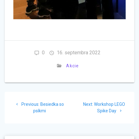
0
16. septembra 2022
Akcie
Navigácia
Previous
Next
Previous:
Besiedka so
Next:
Workshop LEGO
v
post:
post:
psíkmi
Spike Day
článku