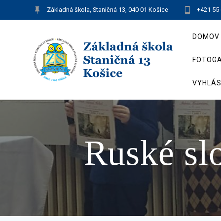
Skip
Základná škola, Staničná 13, 040 01 Košice
+421 55
to
content
DOMOV
FOTOGA
VYHLÁS
Ruské sl