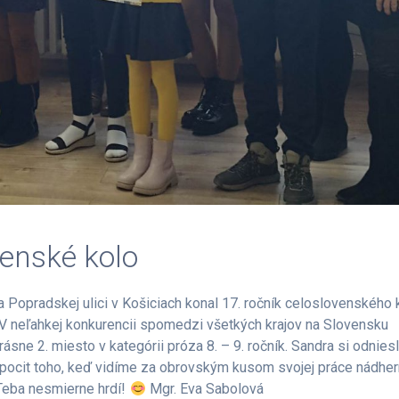
venské kolo
Popradskej ulici v Košiciach konal 17. ročník celoslovenského 
 V neľahkej konkurencii spomedzi všetkých krajov na Slovensku
ásne 2. miesto v kategórii próza 8. – 9. ročník. Sandra si odnies
ý pocit toho, keď vidíme za obrovským kusom svojej práce nádhe
Teba nesmierne hrdí!
Mgr. Eva Sabolová