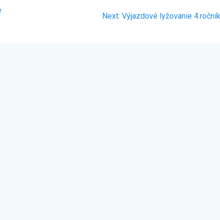
e
Next
Next:
Výjazdové lyžovanie 4.roční
post: