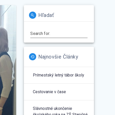
Hľadať
Search for:
Najnovšie Články
Prímestský letný tábor školy
Cestovanie v čase
Slávnostné ukončenie
školského roka na ZŠ Staničná