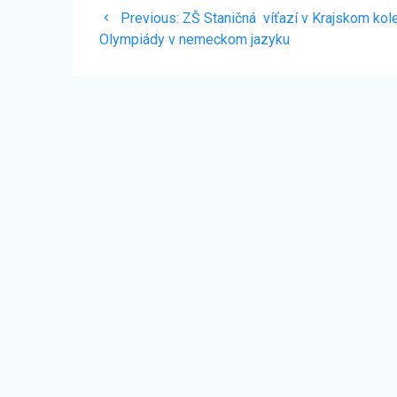
Navigácia
Previous
Previous:
ZŠ Staničná víťazí v Krajskom kol
v
post:
Olympiády v nemeckom jazyku
článku