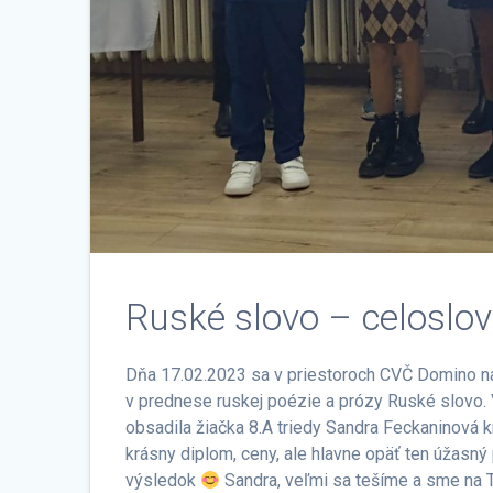
Ruské slovo – celoslo
Dňa 17.02.2023 sa v priestoroch CVČ Domino na 
v prednese ruskej poézie a prózy Ruské slovo.
obsadila žiačka 8.A triedy Sandra Feckaninová kr
krásny diplom, ceny, ale hlavne opäť ten úžasn
výsledok
Sandra, veľmi sa tešíme a sme na 