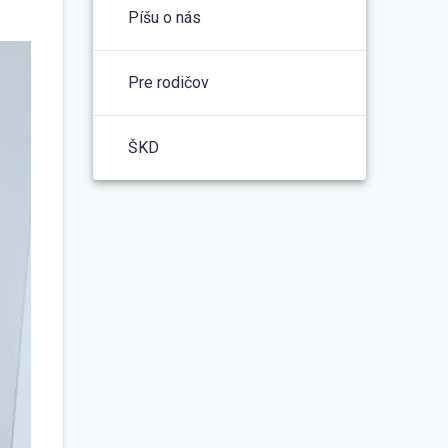
Píšu o nás
Pre rodičov
ŠKD