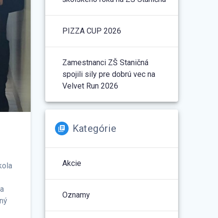
PIZZA CUP 2026
Zamestnanci ZŠ Staničná
spojili sily pre dobrú vec na
Velvet Run 2026
Kategórie
Akcie
kola
la
Oznamy
rný