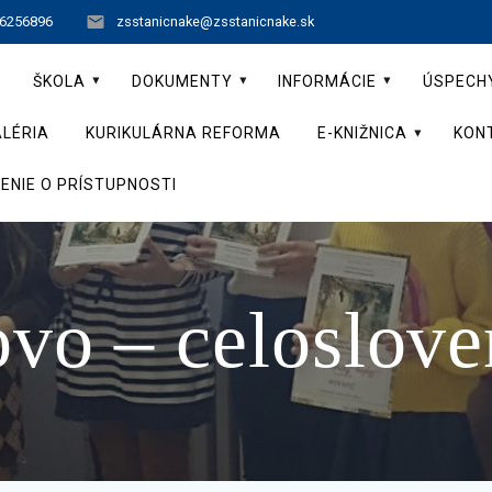
 6256896
zsstanicnake@zsstanicnake.sk
ŠKOLA
DOKUMENTY
INFORMÁCIE
ÚSPECH
LÉRIA
KURIKULÁRNA REFORMA
E-KNIŽNICA
KON
ENIE O PRÍSTUPNOSTI
ovo – celoslove