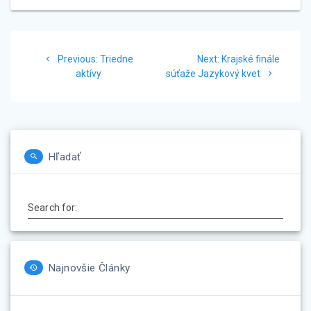
Navigácia
Previous
Next
Previous:
Triedne
Next:
Krajské finále
v
post:
post:
aktívy
súťaže Jazykový kvet
článku
Hľadať
Search for:
Najnovšie Články