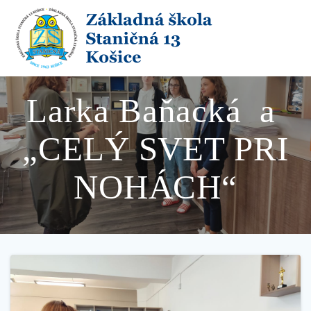
Skip
to
content
Larka Baňacká a
„CELÝ SVET PRI
NOHÁCH“