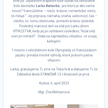
sme po úspešnom krajskom kole vyslali na celoštátne
kolo šiestačku
Larku Baňackú
, pre ktorú je ako sama
hovorí“ francúžština – niečo krásne, romantické, niečo,
čo miluje.“ Jej príprava, námaha, snaha, usilovnosť, čas –
všetko, čo tomu obetovala, prinieslo krásny výsledok.
Posledný marcový deň sa stal pre Larku dňom
VÍŤAZSTVA, kedy jej pri vyhlásení výsledkov, “ležal celý
svet pri nohách“ Stala sa najmladšou víťazkou vo svojej
kategórii.
1.miesto v celoštátnom kole Olympiády vo francúzskom
jazyku prináša mnohé výhody, ktoré právom patria
víťazom.
Larka, gratulujeme Ti, sme na Teba hrdí a ďakujeme Ti, že
Základná škola STANIČNÁ 13 v Košiciach je prvá …
Košice, 6. apríl 2023
Mgr. Zita Meltzerová