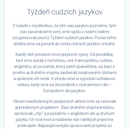
Týždeň cudzích jazykov
V súlade s myšlienkou, že čím viac jazykov poznáme, tým
viac spoznávame svet, sme spolu s našimi žiakmi
zorganizovali pestrý Týždeň cudzích jazykov. Počas tohto
týždňa sme sa ponorili do sveta rôznych jazykov a kultúr.
Každý deň priniesol nové jazykové výzvy. Od pondelka,
keď sme začali s nemčinou, cez francúzštinu, ruštinu,
angličtinu až po piatok, ktorý patril španielčine, sa žiaci z
prvého aj druhého stupňa zaoberali zaujímavými úlohami
a spoločne ich riešili. V stredu sme si vypočuli rozhlasovú
reláciu, kedy sme sa oboznámili o významnom dni –
Európskom dni jazykov.
Okrem každodenných jazykových aktivít sme sa venovali
aj kreatívnym projektom. Žiaci druhého stupňa kresbou
spracovali „vtip“ a popísali ho v anglickom ale aj druhom
jazyku. Ich tvorivosť a nadšenie nás všetkých príjemne
prekvapilo. Najzaujímavejšie spracované projekty sú