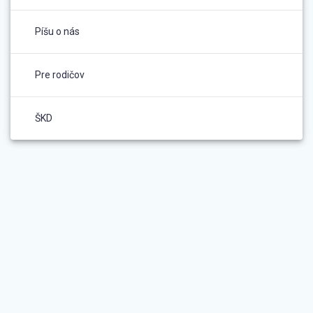
Píšu o nás
Pre rodičov
ŠKD