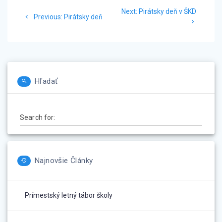
Navigácia
Next
Next:
Pirátsky deň v ŠKD
Previous
v
Previous:
Pirátsky deň
post:
post:
článku
Hľadať
Search for:
Najnovšie Články
Prímestský letný tábor školy