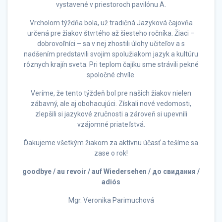
vystavené v priestoroch pavilónu A.
Vrcholom týždňa bola, už tradičná Jazyková čajovňa
určená pre žiakov štvrtého až šiesteho ročníka. Žiaci –
dobrovoľníci – sa v nej zhostili úlohy učiteľov a s
nadšením predstavili svojim spolužiakom jazyk a kultúru
rôznych krajín sveta. Pri teplom čajíku sme strávili pekné
spoločné chvíle.
Veríme, že tento týždeň bol pre našich žiakov nielen
zábavný, ale aj obohacujúci. Získali nové vedomosti,
zlepšili si jazykové zručnosti a zároveň si upevnili
vzájomné priateľstvá.
Ďakujeme všetkým žiakom za aktívnu účasť a tešíme sa
zase o rok!
goodbye / au revoir / auf Wiedersehen / до свидания /
adiós
Mgr. Veronika Parimuchová