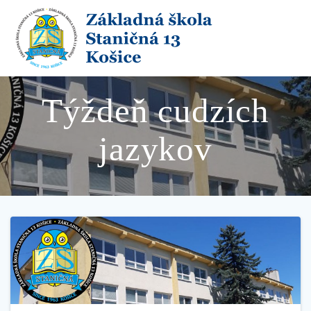
Skip
to
content
Týždeň cudzích
jazykov