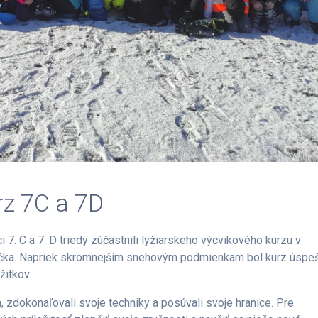
rz 7C a 7D
i 7. C a 7. D triedy zúčastnili lyžiarskeho výcvikového kurzu v
ička. Napriek skromnejším snehovým podmienkam bol kurz úspe
žitkov.
a, zdokonaľovali svoje techniky a posúvali svoje hranice. Pre