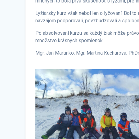
mnohých to bola prvá skúsenosť s lyžami, pre iný
Lyžiarsky kurz však nebol len o lyžovaní. Bol to
navzájom podporovali, povzbudzovali a spoločne
Po absolvovaní kurzu sa každý žiak môže právom 
množstvo krásnych spomienok.
Mgr. Ján Martinko, Mgr. Martina Kuchárová, PhD