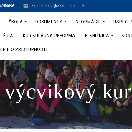
 6256896
zsstanicnake@zsstanicnake.sk
ŠKOLA
DOKUMENTY
INFORMÁCIE
ÚSPECH
LÉRIA
KURIKULÁRNA REFORMA
E-KNIŽNICA
KON
ENIE O PRÍSTUPNOSTI
 výcvikový ku