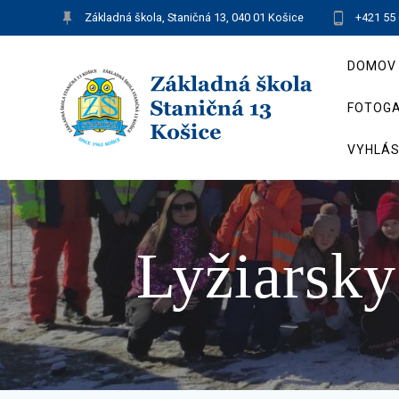
Skip
Základná škola, Staničná 13, 040 01 Košice
+421 55
to
content
DOMOV
FOTOGA
VYHLÁS
Lyžiarsky