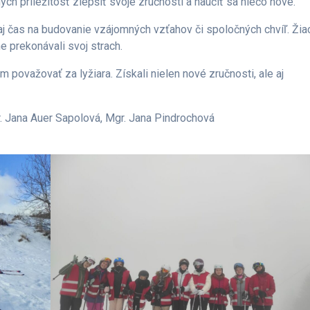
ch príležitosť zlepšiť svoje zručnosti a naučiť sa niečo nové.
 aj čas na budovanie vzájomných vzťahov či spoločných chvíľ. Žia
 prekonávali svoj strach.
považovať za lyžiara. Získali nielen nové zručnosti, ale aj
r. Jana Auer Sapolová, Mgr. Jana Pindrochová