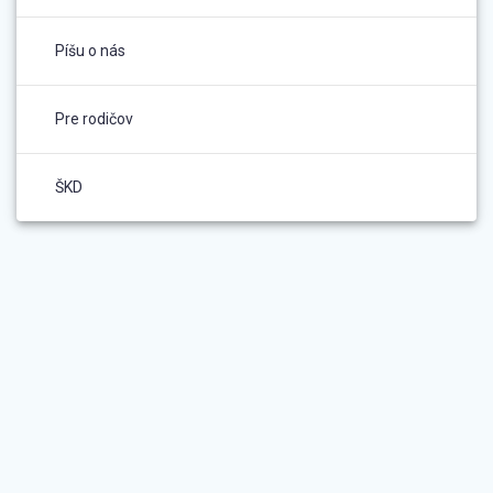
Píšu o nás
Pre rodičov
ŠKD