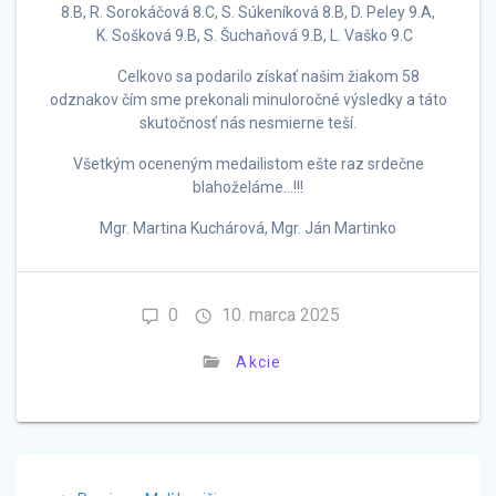
8.B, R. Sorokáčová 8.C, S. Súkeníková 8.B, D. Peley 9.A,
K. Sošková 9.B, S. Šuchaňová 9.B, L. Vaško 9.C
Celkovo sa podarilo získať našim žiakom 58
odznakov čím sme prekonali minuloročné výsledky a táto
skutočnosť nás nesmierne teší.
Všetkým oceneným medailistom ešte raz srdečne
blahoželáme…!!!
Mgr. Martina Kuchárová, Mgr. Ján Martinko
0
10. marca 2025
Akcie
Navigácia