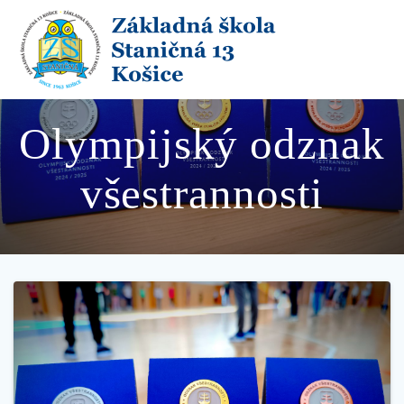
Skip
to
content
Olympijský odznak
všestrannosti