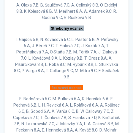
A. Olexa 7.B, B. Šauličová 7.C, A. Čelinský 8.B, O. Erdélyi
8.B, K. Kolesová 8.B, M. Meňhert 8.A, A. Adamek 9.C, R.
Godina 9.C, R. Rusková 9.B
Strieborný odznak
T. Gajdoš 6.B, N. Kováčová 6.C, L. Pastor 6.B, A. Peťovský
6.A, J. Béreš 7.C, T. Fialová 7.C, J. Kozák 7.A, T.
Potošňáková 7.A, O.Staňa 7.B, M. Török 7.A, J. Žiaková
7.C, L. Kováčová 8.A, L. Kozlay 8.B, T. Orosz 8.A, A.
Pisarčíková 8.B, L. Roba 8.C, M. Rybárik 8.B, L. Stulkivska
8.C, P. Varga 8.A, T. Collange 9.C, M. Mitro 9.C, F. Sedlaček
9.B
Bronzový odznak
E. Bodnárová 6.C, M. Buľková 6.A, R. Harviľak 6.A, E.
Pechová 6.B, L. H. Revická 6.A, L. Roláková 6.A, A. Rošinec
6.C, B. Sobod 6.A, A. Varša 6.C, B. W. Calloway 7.C, Z.
Capeková 7.C, T. Čurilová 7.B, S. Franková 7.D, K. Krištofčík
7.B, N. Lazarovská 7.C, J. Miliczky 7.A, L. A. Caková 8.B, M.
Feckanin 8.A, E. Hennelová 8.A, A. Kováč 8.C, D. Molnár