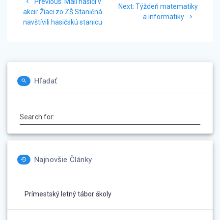
Previous
Previous:
Malí hasiči v
Next
v
Next:
Týždeň matematiky
post:
akcii: Žiaci zo ZŠ Staničná
post:
a informatiky
navštívili hasičskú stanicu
článku
Hľadať
Search for:
Najnovšie Články
Prímestský letný tábor školy