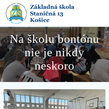
Skip
to
content
Na školu bontónu
nie je nikdy
neskoro