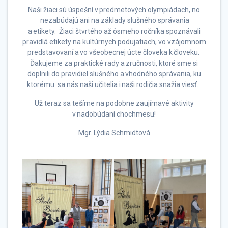
Naši žiaci sú úspešní v predmetových olympiádach, no
nezabúdajú ani na základy slušného správania
a etikety. Žiaci štvrtého až ôsmeho ročníka spoznávali
pravidlá etikety na kultúrnych podujatiach, vo vzájomnom
predstavovaní a vo všeobecnej úcte človeka k človeku.
Ďakujeme za praktické rady a zručnosti, ktoré sme si
doplnili do pravidiel slušného a vhodného správania, ku
ktorému sa nás naši učitelia i naši rodičia snažia viesť.
Už teraz sa tešíme na podobne zaujímavé aktivity
v nadobúdaní chochmesu!
Mgr. Lýdia Schmidtová