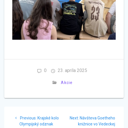
0
23. apríla 2025
Akcie
Navigácia
Previous
Next
Previous:
Krajské kolo
Next:
Návšteva Goetheho
v
post:
post:
Olympijský odznak
knižnice vo Vedeckej