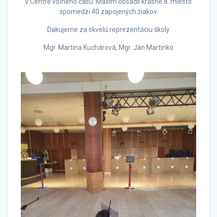
v Centre voľného času. Maxim obsadil krásne 8. miesto
spomedzi 40 zapojených žiakov.
Ďakujeme za skvelú reprezentáciu školy.
Mgr. Martina Kuchárová, Mgr. Ján Martinko