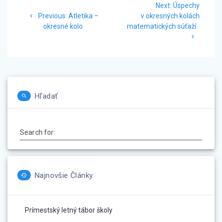
Next
Next:
Úspechy
v
Previous
post:
Previous:
Atletika –
v okresných kolách
post:
okresné kolo
matematických súťaží
článku
Hľadať
Search for:
Najnovšie Články
Prímestský letný tábor školy