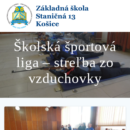
Skip
to
content
Školská športová
liga – streľba zo
vzduchovky