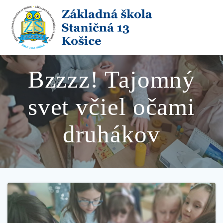
Skip
to
content
Bzzzz! Tajomný
svet včiel očami
druhákov