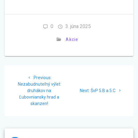
0
3. júna 2025
Akcie
Navigácia
Previous
Previous:
v
post:
Nezabudnuteľný výlet
Next
druhákov na
Next:
ŠvP 5.B a 5.C
článku
post:
Ľubovniansky hrad a
skanzen!