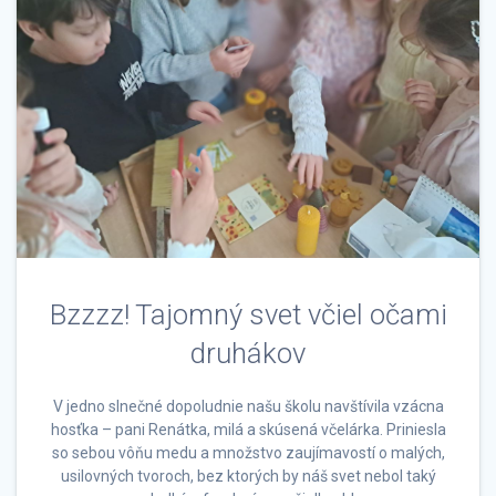
Bzzzz! Tajomný svet včiel očami
druhákov
V jedno slnečné dopoludnie našu školu navštívila vzácna
hosťka – pani Renátka, milá a skúsená včelárka. Priniesla
so sebou vôňu medu a množstvo zaujímavostí o malých,
usilovných tvoroch, bez ktorých by náš svet nebol taký