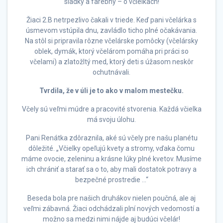
sladký a farebný – o včielkach!
Žiaci 2.B netrpezlivo čakali v triede. Keď pani včelárka s
úsmevom vstúpila dnu, zavládlo ticho plné očakávania.
Na stôl si pripravila rôzne včelárske pomôcky (včelársky
oblek, dymák, ktorý včelárom pomáha pri práci so
včelami) a zlatožltý med, ktorý deti s úžasom neskôr
ochutnávali.
Tvrdila, že v úli je to ako v malom mestečku.
Včely sú veľmi múdre a pracovité stvorenia. Každá včielka
má svoju úlohu.
Pani Renátka zdôraznila, aké sú včely pre našu planétu
dôležité. „Včielky opeľujú kvety a stromy, vďaka čomu
máme ovocie, zeleninu a krásne lúky plné kvetov. Musíme
ich chrániť a starať sa o to, aby mali dostatok potravy a
bezpečné prostredie …“
Beseda bola pre našich druhákov nielen poučná, ale aj
veľmi zábavná. Žiaci odchádzali plní nových vedomostí a
možno sa medzi nimi nájde aj budúci včelár!