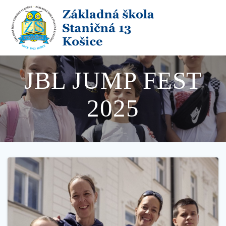
Skip
to
content
JBL JUMP FEST
2025