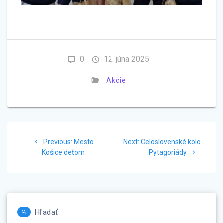
0
12. júna 2025
Akcie
Navigácia
Previous
Next
Previous:
Mesto
Next:
Celoslovenské kolo
v
post:
post:
Košice deťom
Pytagoriády
článku
Hľadať