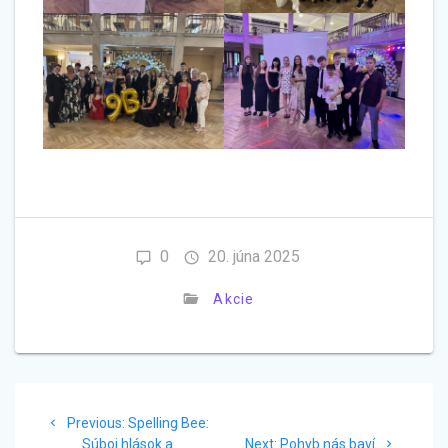
0
20. júna 2025
Akcie
Navigácia
Previous
Previous:
Spelling Bee:
v
post:
Next
Súboj hlások a
Next:
Pohyb nás baví