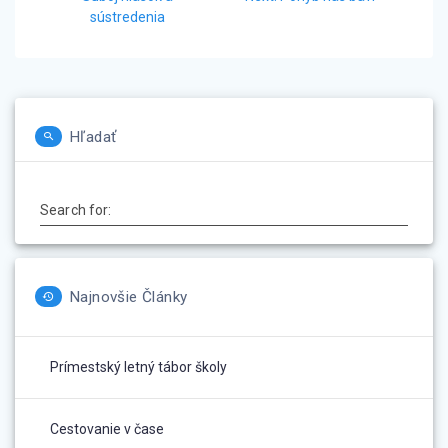
post:
sústredenia
článku
Hľadať
Search for:
Najnovšie Články
Prímestský letný tábor školy
Cestovanie v čase