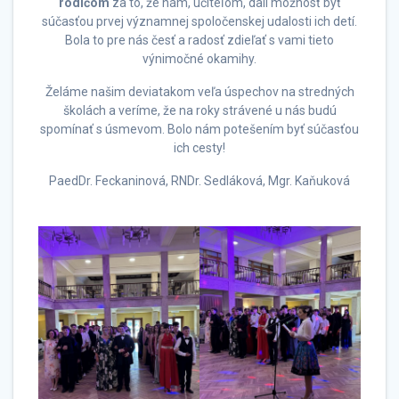
rodičom
za to, že nám, učiteľom, dali možnosť byť
súčasťou prvej významnej spoločenskej udalosti ich detí.
Bola to pre nás česť a radosť zdieľať s vami tieto
výnimočné okamihy.
Želáme našim deviatakom veľa úspechov na stredných
školách a veríme, že na roky strávené u nás budú
spomínať s úsmevom. Bolo nám potešením byť súčasťou
ich cesty!
PaedDr. Feckaninová, RNDr. Sedláková, Mgr. Kaňuková