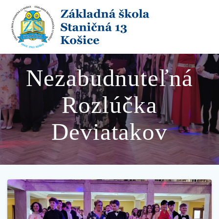
Skip
to
content
Nezabudnuteľná
Rozlúčka
Deviatakov