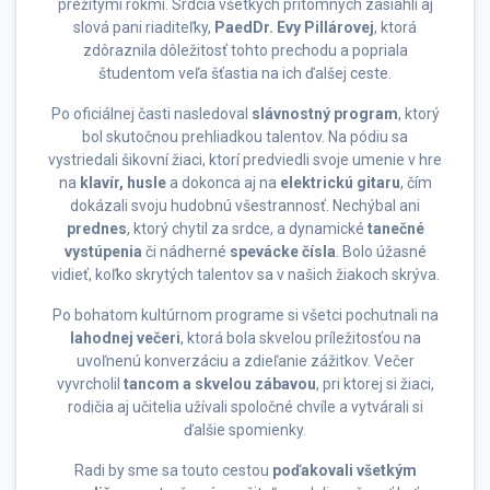
prežitými rokmi. Srdcia všetkých prítomných zasiahli aj
slová pani riaditeľky,
PaedDr. Evy Pillárovej
, ktorá
zdôraznila dôležitosť tohto prechodu a popriala
študentom veľa šťastia na ich ďalšej ceste.
Po oficiálnej časti nasledoval
slávnostný program
, ktorý
bol skutočnou prehliadkou talentov. Na pódiu sa
vystriedali šikovní žiaci, ktorí predviedli svoje umenie v hre
na
klavír, husle
a dokonca aj na
elektrickú gitaru
, čím
dokázali svoju hudobnú všestrannosť. Nechýbal ani
prednes
, ktorý chytil za srdce, a dynamické
tanečné
vystúpenia
či nádherné
spevácke čísla
. Bolo úžasné
vidieť, koľko skrytých talentov sa v našich žiakoch skrýva.
Po bohatom kultúrnom programe si všetci pochutnali na
lahodnej večeri
, ktorá bola skvelou príležitosťou na
uvoľnenú konverzáciu a zdieľanie zážitkov. Večer
vyvrcholil
tancom a skvelou zábavou
, pri ktorej si žiaci,
rodičia aj učitelia užívali spoločné chvíle a vytvárali si
ďalšie spomienky.
Radi by sme sa touto cestou
poďakovali všetkým