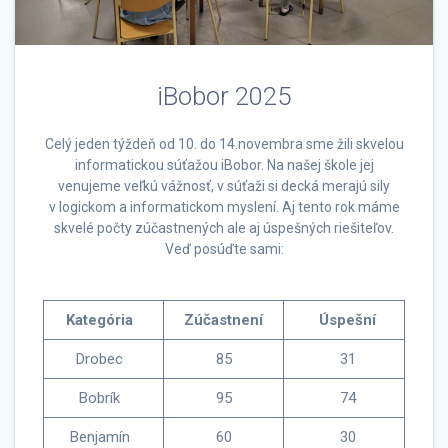
iBobor 2025
Celý jeden týždeň od 10. do 14.novembra sme žili skvelou
informatickou súťažou iBobor. Na našej škole jej
venujeme veľkú vážnosť, v súťaži si decká merajú sily
v logickom a informatickom myslení. Aj tento rok máme
skvelé počty zúčastnených ale aj úspešných riešiteľov.
Veď posúďte sami:
Kategória
Zúčastnení
Úspešní
Drobec
85
31
Bobrík
95
74
Benjamín
60
30