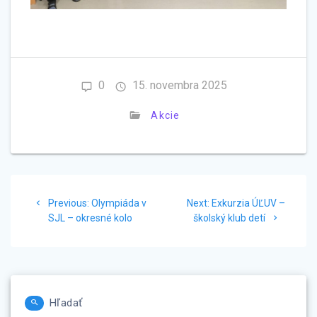
0
15. novembra 2025
Akcie
Navigácia
Previous
Next
Previous:
Olympiáda v
Next:
Exkurzia ÚĽUV –
v
post:
post:
SJL – okresné kolo
školský klub detí
článku
Hľadať