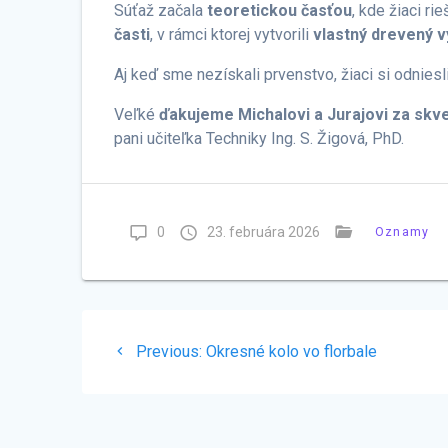
Súťaž začala
teoretickou časťou
, kde žiaci rie
časti
, v rámci ktorej vytvorili
vlastný drevený 
Aj keď sme nezískali prvenstvo, žiaci si odniesl
Veľké
ďakujeme Michalovi a Jurajovi za skve
pani učiteľka Techniky Ing. S. Žigová, PhD.
0
23. februára 2026
Oznamy
Navigácia
Previous
Previous:
Okresné kolo vo florbale
v
post:
článku