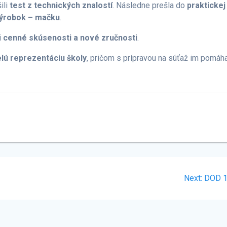
šili
test z technických znalostí
. Následne prešla do
praktickej
výrobok – mačku
.
i
cenné skúsenosti a nové zručnosti
.
lú reprezentáciu školy
, pričom s prípravou na súťaž im pomáh
Next
Next:
DOD 
post: