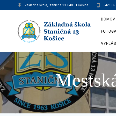
Skip
Základná škola, Staničná 13, 040 01 Košice
+421 55
to
content
DOMOV
FOTOGA
VYHLÁS
Mestská