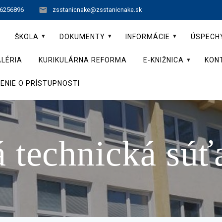
 6256896
zsstanicnake@zsstanicnake.sk
ŠKOLA
DOKUMENTY
INFORMÁCIE
ÚSPECH
LÉRIA
KURIKULÁRNA REFORMA
E-KNIŽNICA
KON
ENIE O PRÍSTUPNOSTI
 technická súť