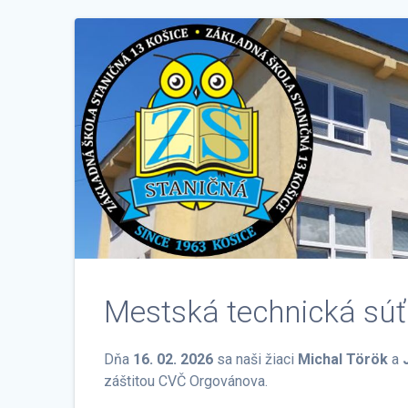
Mestská technická súť
Dňa
16. 02. 2026
sa naši žiaci
Michal Török
a
záštitou CVČ Orgovánova.