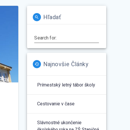
Hľadať
Search for:
Najnovšie Články
Prímestský letný tábor školy
Cestovanie v čase
Slávnostné ukončenie
školského roka na ZŠ Staničná