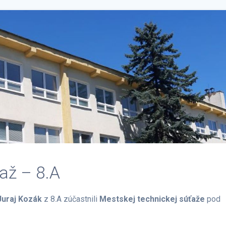
až – 8.A
Juraj Kozák
z 8.A zúčastnili
Mestskej technickej súťaže
pod