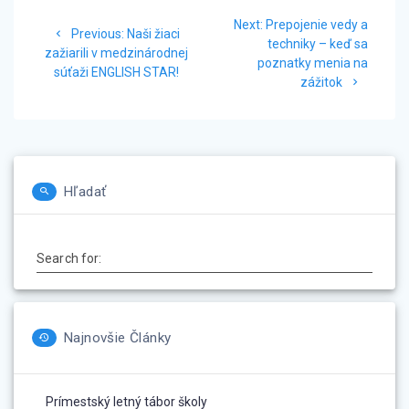
Navigácia
Next
Next:
Prepojenie vedy a
Previous
v
Previous:
Naši žiaci
post:
techniky – keď sa
post:
zažiarili v medzinárodnej
poznatky menia na
článku
súťaži ENGLISH STAR!
zážitok
Hľadať
Search for:
Najnovšie Články
Prímestský letný tábor školy