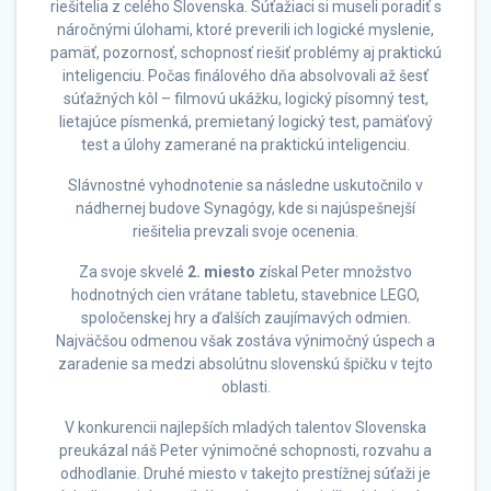
riešitelia z celého Slovenska. Súťažiaci si museli poradiť s
náročnými úlohami, ktoré preverili ich logické myslenie,
pamäť, pozornosť, schopnosť riešiť problémy aj praktickú
inteligenciu. Počas finálového dňa absolvovali až šesť
súťažných kôl – filmovú ukážku, logický písomný test,
lietajúce písmenká, premietaný logický test, pamäťový
test a úlohy zamerané na praktickú inteligenciu.
Slávnostné vyhodnotenie sa následne uskutočnilo v
nádhernej budove Synagógy, kde si najúspešnejší
riešitelia prevzali svoje ocenenia.
Za svoje skvelé
2. miesto
získal Peter množstvo
hodnotných cien vrátane tabletu, stavebnice LEGO,
spoločenskej hry a ďalších zaujímavých odmien.
Najväčšou odmenou však zostáva výnimočný úspech a
zaradenie sa medzi absolútnu slovenskú špičku v tejto
oblasti.
V konkurencii najlepších mladých talentov Slovenska
preukázal náš Peter výnimočné schopnosti, rozvahu a
odhodlanie. Druhé miesto v takejto prestížnej súťaži je