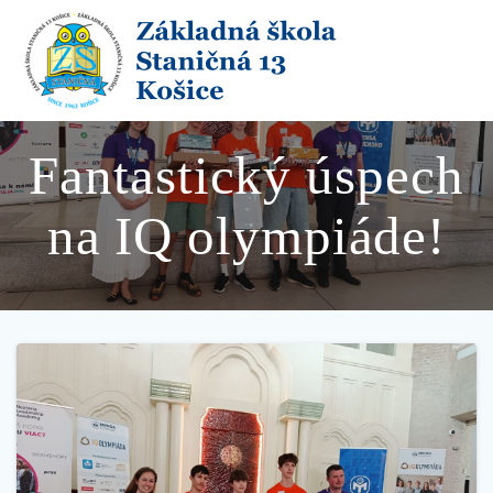
Skip
to
content
Fantastický úspech
na IQ olympiáde!