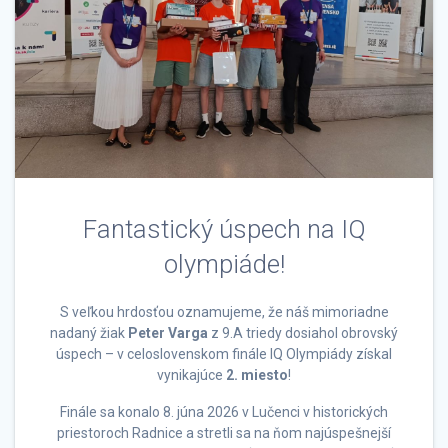
Fantastický úspech na IQ
olympiáde!
S veľkou hrdosťou oznamujeme, že náš mimoriadne
nadaný žiak
Peter Varga
z 9.A triedy dosiahol obrovský
úspech – v celoslovenskom finále IQ Olympiády získal
vynikajúce
2. miesto
!
Finále sa konalo 8. júna 2026 v Lučenci v historických
priestoroch Radnice a stretli sa na ňom najúspešnejší