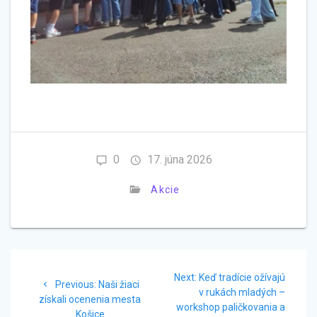
0
17. júna 2026
Akcie
Navigácia
Next
Next:
Keď tradície ožívajú
Previous
v
Previous:
Naši žiaci
post:
v rukách mladých –
post:
získali ocenenia mesta
workshop paličkovania a
Košice