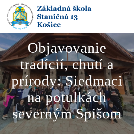
Skip
to
content
Objavovanie
tradícií, chutí a
prírody: Siedmaci
na potulkách
severným Spišom