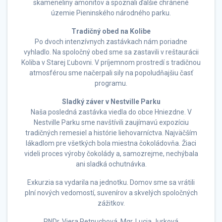
skameneliny amonitov a spoznali ďalšie chránené
územie Pieninského národného parku.
Tradičný obed na Kolibe
Po dvoch intenzívnych zastávkach nám poriadne
vyhladlo. Na spoločný obed sme sa zastavili v reštaurácii
Koliba v Starej Ľubovni. V príjemnom prostredí s tradičnou
atmosférou sme načerpali sily na popoludňajšiu časť
programu.
Sladký záver v Nestville Parku
Naša posledná zastávka viedla do obce Hniezdne. V
Nestville Parku sme navštívili zaujímavú expozíciu
tradičných remesiel a histórie liehovarníctva. Najväčším
lákadlom pre všetkých bola miestna čokoládovňa. Žiaci
videli proces výroby čokolády a, samozrejme, nechýbala
ani sladká ochutnávka.
Exkurzia sa vydarila na jednotku. Domov sme sa vrátili
plní nových vedomostí, suvenírov a skvelých spoločných
zážitkov.
RNDr. Viera Petnuchová, Mgr. Lucia Jurková