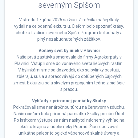
severným Spišom
V stredu 17. júna 2026 sa žiaci 7. ročníka našej školy
vydali na celodennú exkurziu. Cieľom bolo spoznať krásy,
chute a tradície severného Spiša. Program bol bohatý a
plný nezabudnuteľných zážitkov.
Voňavý svet byliniek v Plavnici
Naša prvá zastávka smerovala do firmy Agrokarpaty v
Plavnici. Vstúpili sme do voňavého sveta liečivých rastlín.
V bylinkárni sme sa dozvedeli, ako sa bylinky pestujú,
zbierajú, sušia a spracovávajú do obľúbených čajových
zmesí. Exkurzia bola skvelým prepojením teórie z biológie
s praxou.
Výhľady z prírodnej pamiatky Skalky
Pokračovali sme nenáročnou túrou na čerstvom vzduchu.
Naším cieľom bola prírodná pamiatka Skalky pri obci Údol.
Po krátkom výstupe sa nám naskytol nádherný výhľad na
okolitú krajinu a údolie rieky Poprad. Žiaci obdivovali
unikátne paleontologické vápencové skalné útvary a