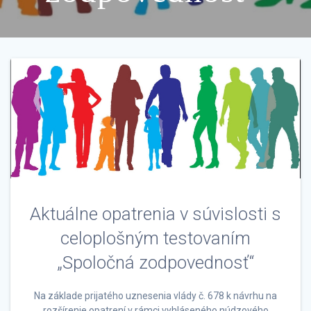
Aktuálne opatrenia v súvislosti s
celoplošným testovaním
„Spoločná zodpovednosť“
Na základe prijatého uznesenia vlády č. 678 k návrhu na
rozšírenie opatrení v rámci vyhláseného núdzového