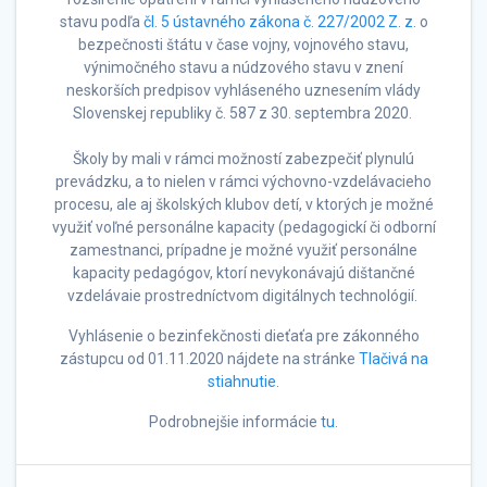
stavu podľa
čl. 5 ústavného zákona č. 227/2002 Z. z.
o
bezpečnosti štátu v čase vojny, vojnového stavu,
výnimočného stavu a núdzového stavu v znení
neskorších predpisov vyhláseného uznesením vlády
Slovenskej republiky č. 587 z 30. septembra 2020.
Školy by mali v rámci možností zabezpečiť plynulú
prevádzku, a to nielen v rámci výchovno-vzdelávacieho
procesu, ale aj školských klubov detí, v ktorých je možné
využiť voľné personálne kapacity (pedagogickí či odborní
zamestnanci, prípadne je možné využiť personálne
kapacity pedagógov, ktorí nevykonávajú dištančné
vzdelávaie prostredníctvom digitálnych technológií.
Vyhlásenie o bezinfekčnosti dieťaťa pre zákonného
zástupcu od 01.11.2020 nájdete na stránke
Tlačivá na
stiahnutie
.
Podrobnejšie informácie
tu
.