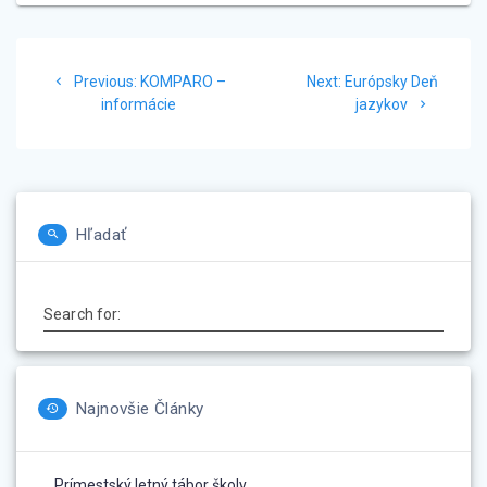
Navigácia
Previous
Next
Previous:
KOMPARO –
Next:
Európsky Deň
v
post:
post:
informácie
jazykov
článku
Hľadať
Search for:
Najnovšie Články
Prímestský letný tábor školy