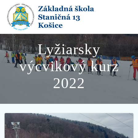
Skip
to
content
Lyžiarsky
výcvikový kurz
2022