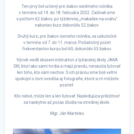
Ten prvý bol určený pre žiakov siedmeho ročníka
v termíne od 14. do 18. februára 2022. Začínali sme
s počtom 62 žiakov, po týždennej „makačke na svahu“
nakoniec kurz dokončilo 52 žiakov.
Druhý kurz, pre žiakov ôsmeho ročníka, sa uskutočnil
v termíne od 7. do 11. marca. Počiatočný počet
frekventantov kurzu bol 60, dokončilo 53 žiakov.
Výcvik viedli skúsení inštruktori z lyžiarskej školy JAKA
SKI, ktorí ako sami tvrdia a majú pravdu, nenaučia lyžovať
len toho, kto sám nechce. S ich prácou sme boli veľmi
spokojní o čom svedčia aj fotografie, ktoré si m môžete
pozrieť.
Kto nebol, môže len a len ľutovať. Nasledujúca príležitosť
sa naskytne až počas štúdia na strednej škole.
Mgr. Ján Martinko