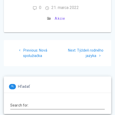
0
21. marca 2022
Akcie
Navigácia
Previous
Next
Previous:
Nová
Next:
Týždeň rodného
v
post:
post:
spolužiačka
jazyka
článku
Hľadať
Search for: