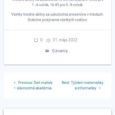
1.-4.ročník, 16:45 pre 5.-9.ročník.
Všetky triedne aktívy sa uskutočnia prezenčne v triedach.
Srdečne pozývame všetkých rodičov.
0
31. mája 2022
Oznamy
Navigácia
Previous
Next
Previous:
Deň matiek
Next:
Týždeň matematiky
v
post:
post:
– slávnostná akadémia
a informatiky
článku