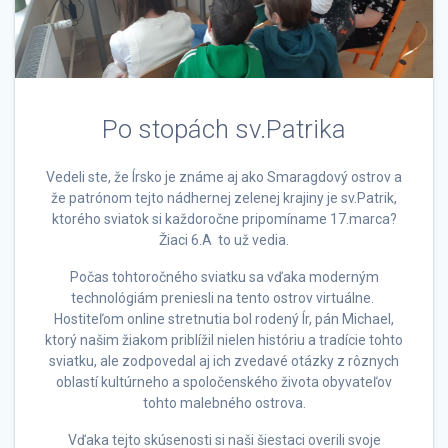
Po stopách sv.Patrika
Vedeli ste, že Írsko je známe aj ako Smaragdový ostrov a
že patrónom tejto nádhernej zelenej krajiny je sv.Patrik,
ktorého sviatok si každoročne pripomíname 17.marca?
Žiaci 6.A to už vedia.
Počas tohtoročného sviatku sa vďaka moderným
technológiám preniesli na tento ostrov virtuálne.
Hostiteľom online stretnutia bol rodený Ír, pán Michael,
ktorý našim žiakom priblížil nielen históriu a tradície tohto
sviatku, ale zodpovedal aj ich zvedavé otázky z rôznych
oblastí kultúrneho a spoločenského života obyvateľov
tohto malebného ostrova.
Vďaka tejto skúsenosti si naši šiestaci overili svoje