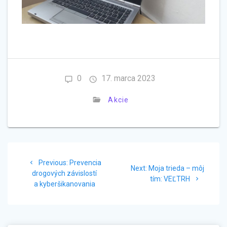
0
17. marca 2023
Akcie
Navigácia
Previous
Previous:
Prevencia
Next
v
Next:
Moja trieda – môj
post:
drogových závislostí
post:
tím: VEĽTRH
a kyberšikanovania
článku