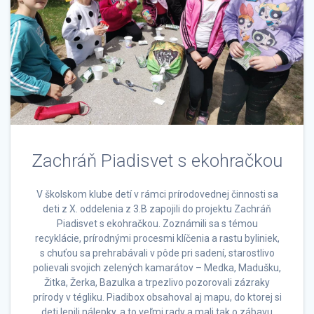
Zachráň Piadisvet s ekohračkou
V školskom klube detí v rámci prírodovednej činnosti sa
deti z X. oddelenia z 3.B zapojili do projektu Zachráň
Piadisvet s ekohračkou. Zoznámili sa s témou
recyklácie, prírodnými procesmi klíčenia a rastu byliniek,
s chuťou sa prehrabávali v pôde pri sadení, starostlivo
polievali svojich zelených kamarátov – Medka, Madušku,
Žitka, Žerka, Bazulka a trpezlivo pozorovali zázraky
prírody v tégliku. Piadibox obsahoval aj mapu, do ktorej si
deti lepili nálepky, a to veľmi rady a mali tak o zábavu