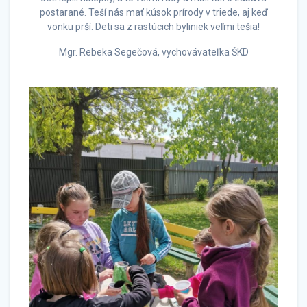
postarané. Teší nás mať kúsok prírody v triede, aj keď
vonku prší. Deti sa z rastúcich byliniek veľmi tešia!
Mgr. Rebeka Segečová, vychovávateľka ŠKD