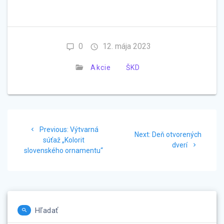
0
12. mája 2023
Akcie
ŠKD
Navigácia
Previous
Previous:
Výtvarná
Next
v
Next:
Deň otvorených
post:
súťaž „Kolorit
post:
dverí
slovenského ornamentu“
článku
Hľadať