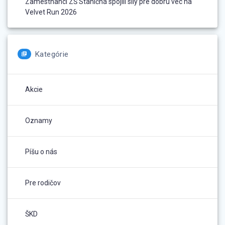
Zamestnanci ZŠ Staničná spojili sily pre dobrú vec na
Velvet Run 2026
Kategórie
Akcie
Oznamy
Píšu o nás
Pre rodičov
ŠKD